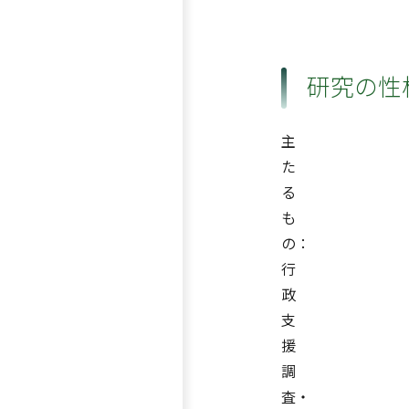
研究の性
主
た
る
も
の：
行
政
支
援
調
査・