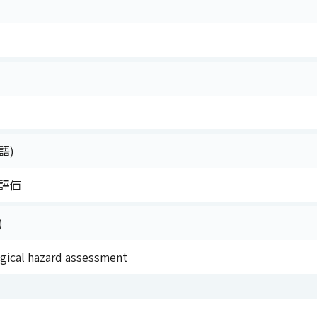
語)
評価
)
ogical hazard assessment