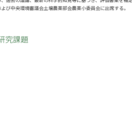
め、過去の議論、最新の科学的知見等に基づき、評価書案を補
および中央環境審議会土壌農薬部会農薬小委員会に出席する。
研究課題