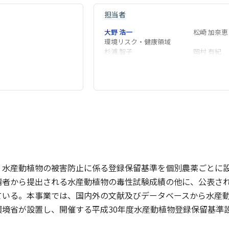
担当者
大野 浩一
松崎 加奈恵
環境リスク・健康領域
杉浦 智子
岡村 有紀
く水産動植物の被害防止に係る登録保留基準を個別農薬ごとに
請者から提出される水産動植物の毒性試験成績の他に、公表さ
ている。本事業では、国内外の文献及びデータベースから水産
環境省が設置し、開催する平成30年度水産動植物登録保留基準