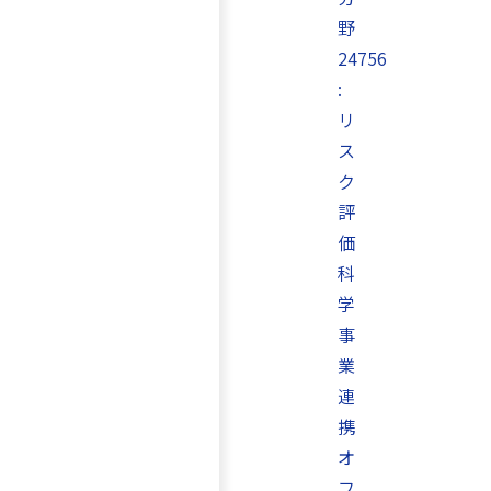
野
24756
:
リ
ス
ク
評
価
科
学
事
業
連
携
オ
フ