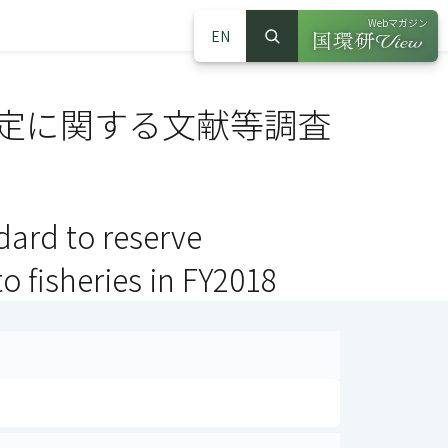
Webマガジン
EN
検索
（別ウインドウで
サイト内検索
設定に関する文献等調査
ndard to reserve
to fisheries in FY2018