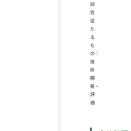
研
究
従
た
る
も
の：
技
術
開
発・
評
価