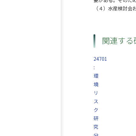
要がある。そのた
（４）水産検討会
関連する
24701
:
環
境
リ
ス
ク
研
究
分