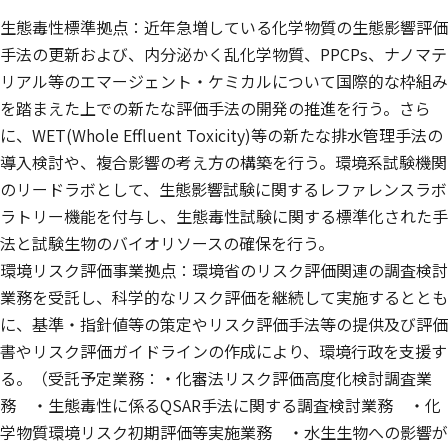
生態毒性標準拠点：近年急増している化学物質の生態影響評価
手法の更新および、内分泌かく乱化学物質、PPCPs、ナノマテ
リアル等のエマージェント・ケミカルについて国際的な枠組み
を踏まえた上での新たな評価手法の開発の推進を行う。さら
に、WET(Whole Effluent Toxicity)等の新たな排水管理手法の
導入検討や、複合影響の考え方の構築を行う。環境系試験機関
のリードラボとして、生態影響試験に関するレファレンスラボ
ラトリー機能を付与し、生態毒性試験に関する標準化された手
法と試験生物のバイオリソースの確保を行う。
環境リスク評価事業拠点：環境省のリスク評価関連の調査検討
業務を受託し、科学的なリスク評価を継続して実施するととも
に、基準・指針値等の策定やリスク評価手法等の提供及び評価
書やリスク評価ガイドラインの作成により、環境行政を支援す
る。（受託予定業務：・化審法リスク評価高度化検討調査業
務 ・生態毒性に係るQSAR手法に関する調査検討業務 ・化
学物質環境リスク初期評価等実施業務 ・水生生物への影響が