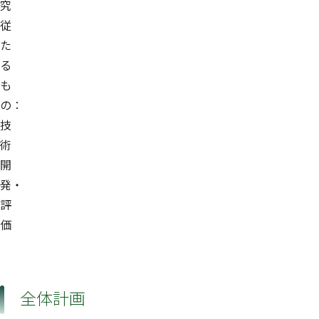
究
従
た
る
も
の：
技
術
開
発・
評
価
全体計画