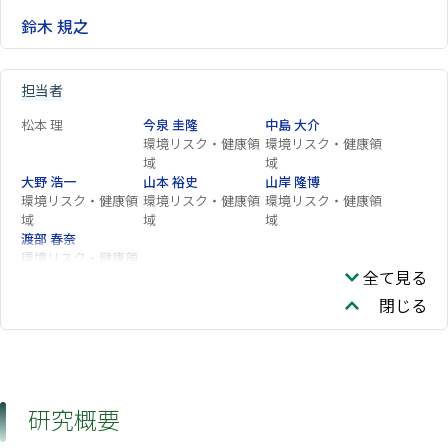
鈴木 規之
担当者
松本 理
今泉 圭隆
中島 大介
環境リスク・健康領
環境リスク・健康領
域
域
大野 浩一
山本 裕史
山岸 隆博
環境リスク・健康領
環境リスク・健康領
環境リスク・健康領
域
域
域
渡部 春奈
環境リスク・健康領
全て見る
域
閉じる
研究概要