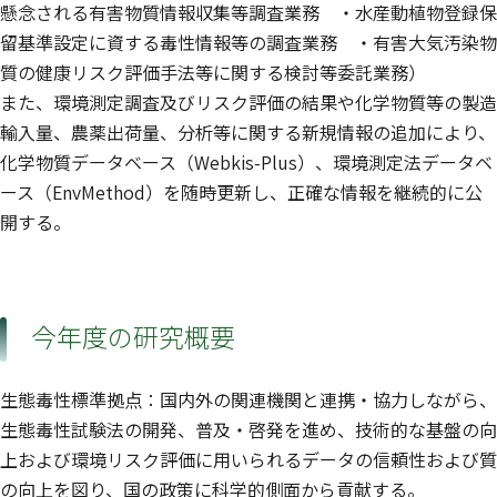
懸念される有害物質情報収集等調査業務 ・水産動植物登録保
留基準設定に資する毒性情報等の調査業務 ・有害大気汚染物
質の健康リスク評価手法等に関する検討等委託業務）
また、環境測定調査及びリスク評価の結果や化学物質等の製造
輸入量、農薬出荷量、分析等に関する新規情報の追加により、
化学物質データベース（Webkis-Plus）、環境測定法データベ
ース（EnvMethod）を随時更新し、正確な情報を継続的に公
開する。
今年度の研究概要
生態毒性標準拠点：国内外の関連機関と連携・協力しながら、
生態毒性試験法の開発、普及・啓発を進め、技術的な基盤の向
上および環境リスク評価に用いられるデータの信頼性および質
の向上を図り、国の政策に科学的側面から貢献する。