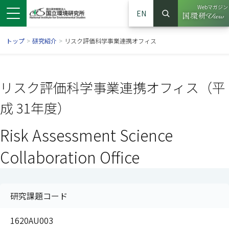
Webマガジン
EN
検索
（別ウイン
サイト内検索
トップ
>
研究紹介
>
リスク評価科学事業連携オフィス
リスク評価科学事業連携オフィス（平
成 31年度）
Risk Assessment Science
Collaboration Office
ンドウで開きます）
ウインドウで開きます）
別ウインドウで開きます）
研究課題コード
1620AU003