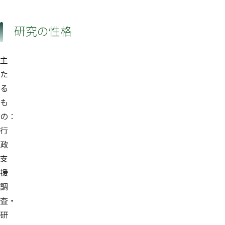
研究の性格
主
た
る
も
の：
行
政
支
援
調
査・
研