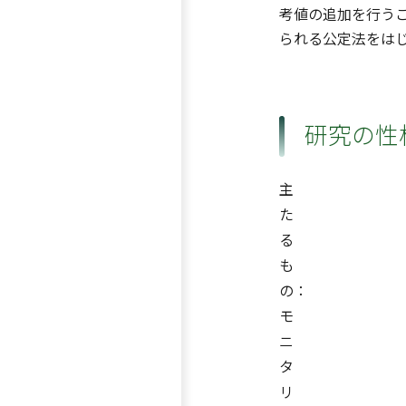
考値の追加を行う
られる公定法をは
研究の性
主
た
る
も
の：
モ
ニ
タ
リ