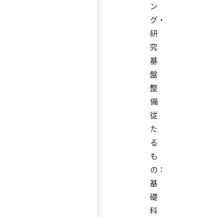
ン
グ・
研
究
基
盤
整
備
従
た
る
も
の：
基
礎
科