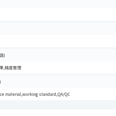
語)
準,精度管理
)
ence material,working standard,QA/QC