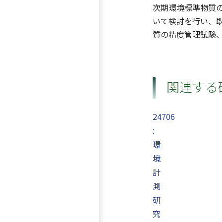
次期環境標準物質の
いて検討を行い、
質の精度管理試験
関連する
24706
:
環
境
計
測
研
究