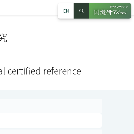
Webマガジン
EN
検索
（別ウインドウで
サイト内検索
究
 certified reference