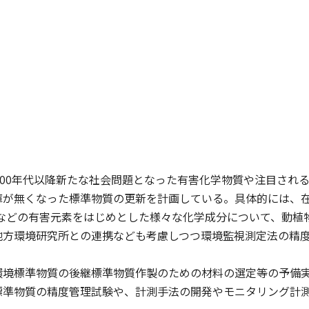
000年代以降新たな社会問題となった有害化学物質や注目され
庫が無くなった標準物質の更新を計画している。具体的には、
Asなどの有害元素をはじめとした様々な化学成分について、動
地方環境研究所との連携なども考慮しつつ環境監視測定法の精
環境標準物質の後継標準物質作製のための材料の選定等の予備
標準物質の精度管理試験や、計測手法の開発やモニタリング計