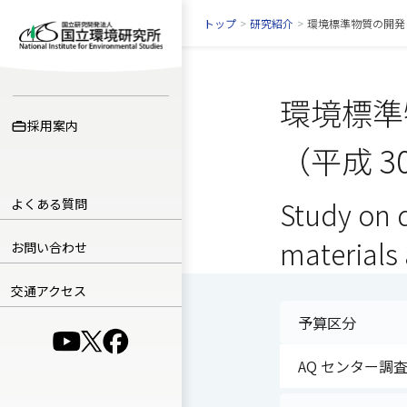
トップ
>
研究紹介
>
環境標準物質の開発
環境標準
採用案内
（平成 3
よくある質問
Study on 
materials 
お問い合わせ
交通アクセス
予算区分
（別ウインドウで開きます）
（別ウインドウで開きます）
（別ウインドウで開きます）
AQ センター調