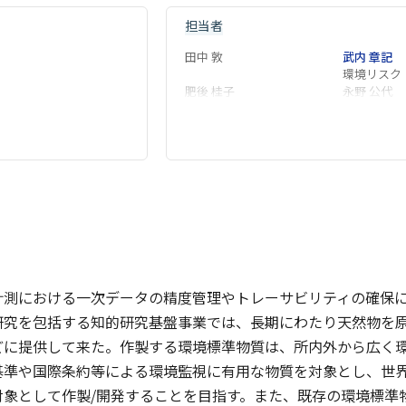
担当者
田中 敦
武内 章記
環境リスク
肥後 桂子
永野 公代
計測における一次データの精度管理やトレーサビリティの確保
研究を包括する知的研究基盤事業では、長期にわたり天然物を
どに提供して来た。作製する環境標準物質は、所内外から広く
基準や国際条約等による環境監視に有用な物質を対象とし、世
対象として作製/開発することを目指す。また、既存の環境標準