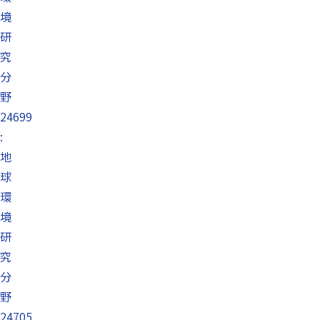
境
研
究
分
野
24699
:
地
球
環
境
研
究
分
野
24705