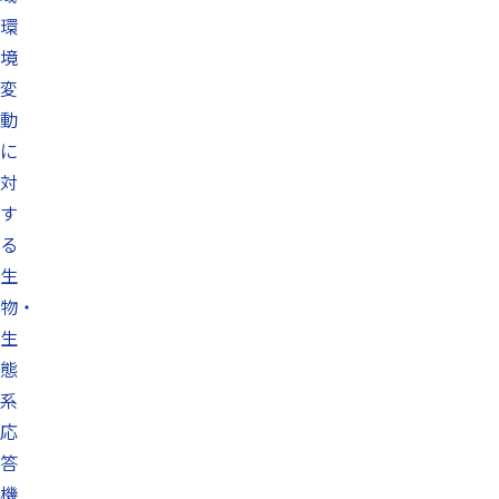
環
境
変
動
に
対
す
る
生
物・
生
態
系
応
答
機