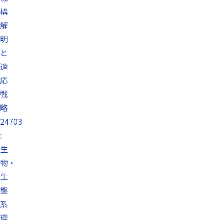
構
解
明
と
適
応
戦
略
24703
:
生
物・
生
態
系
環