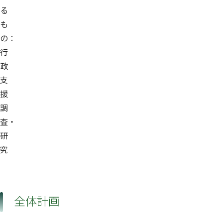
る
も
の：
行
政
支
援
調
査・
研
究
全体計画