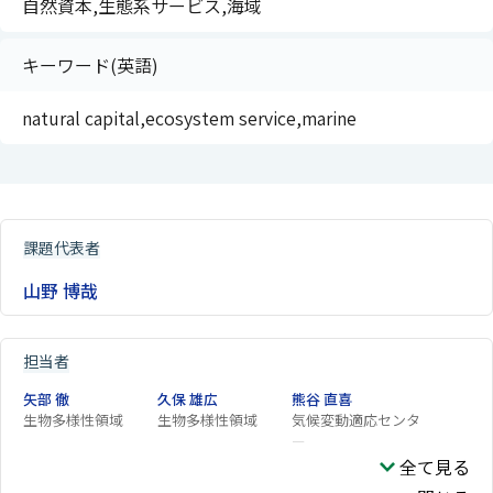
自然資本,生態系サービス,海域
キーワード(英語)
natural capital,ecosystem service,marine
課題代表者
山野 博哉
担当者
矢部 徹
久保 雄広
熊谷 直喜
生物多様性領域
生物多様性領域
気候変動適応センタ
ー
全て見る