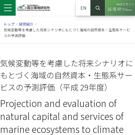
Webマガジン
EN
検索
（別ウイン
サイト内検索
トップ
>
研究紹介
>
気候変動等を考慮した将来シナリオにもとづく海域の自然資本・生態系サービ
スの予測評価
気候変動等を考慮した将来シナリオに
もとづく海域の自然資本・生態系サー
ビスの予測評価（平成 29年度）
Projection and evaluation of
ンドウで開きます）
ウインドウで開きます）
別ウインドウで開きます）
natural capital and services of
marine ecosystems to climate