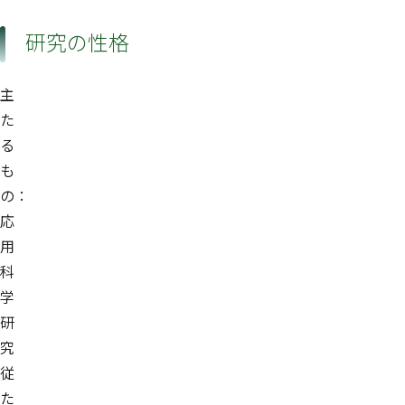
研究の性格
主
た
る
も
の：
応
用
科
学
研
究
従
た