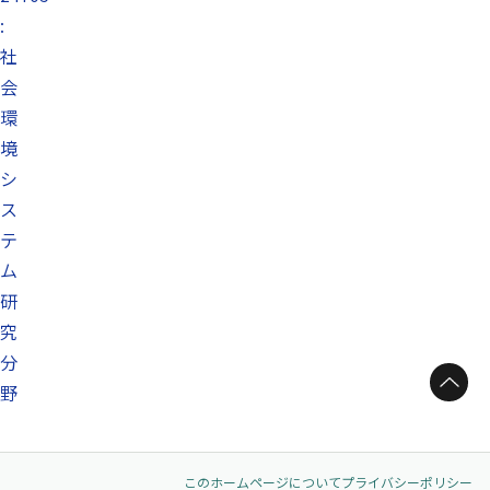
:
社
会
環
境
シ
ス
テ
ム
研
究
分
ページトップへ
野
このホームページについて
プライバシーポリシー