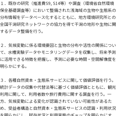
１．既存の研究（推進費S9, S14等）や調査（環境省自然環境
保全基礎調査等）において整備された浅海域の生物や生態系の
分布情報をデータベース化するとともに、地方環境研究所との
全国干潟研究ネットワークの協力を得て干潟の地形や生物に関
するデータ整備を行う。
２．気候変動に係る環境要因と生物の分布や活性の関係につい
て、水槽実験データやモニタリングデータを収集し、将来予測
に活用できる特徴を把握し、予測に必要な時間・空間解像度を
明らかにする。
３．各種自然資本・生態系サービスに関して価値評価を行う。
統計データの収集や代替法等に基づく価値評価とともに、観光
利用に関して、利用者数や旅行費用に関する調査を行う。一
方、気候変動による変化が認識されていない可能性があるた
め、受益者構造と自然資本・生態系サービスの認識・利用状況
を明らかにし、賦存状況と利用実態のギャップを明らかにす