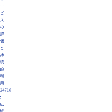
ー
ビ
ス
の
評
価
と
持
続
的
利
用
24718
:
広
域