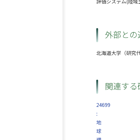
評価システム(陸域
外部との
北海道大学（研究
関連する
24699
:
地
球
環