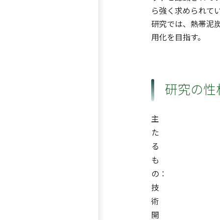
ら強く求められて
研究では、熱帯泥
用化を目指す。
研究の性
主
た
る
も
の：
技
術
開