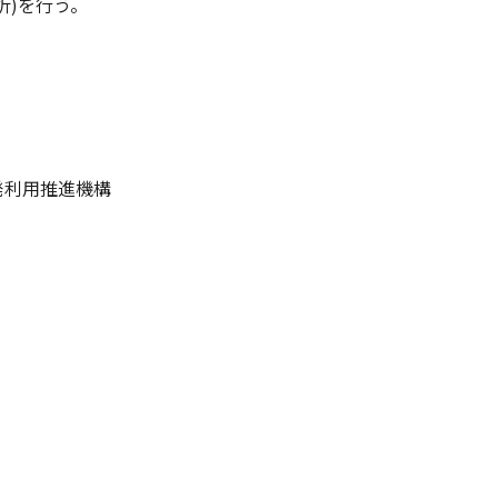
析)を行う。
発利用推進機構