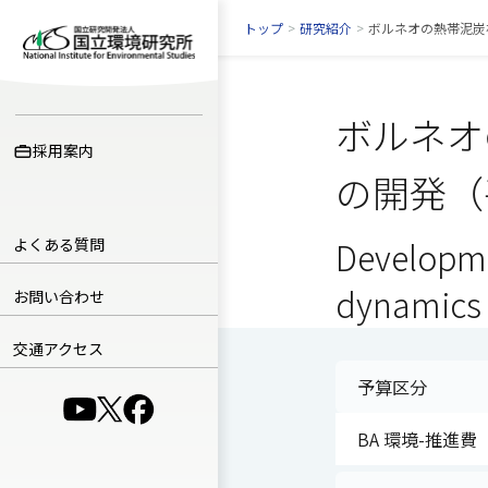
トップ
>
研究紹介
>
ボルネオの熱帯泥炭
ボルネオ
採用案内
の開発（
よくある質問
Developme
dynamics 
お問い合わせ
交通アクセス
予算区分
（別ウインドウで開きます）
（別ウインドウで開きます）
（別ウインドウで開きます）
BA 環境-推進費（