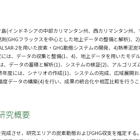
オ島(インドネシアの中部カリマンタン州、西カリマンタン州、
観測(GHGフラックスを中心とした地上データの整備と解析)、2
PALSAR-2を用いた炭素・GHG動態システムの開発、4)熱帯
には、データの収集と整備(1、4)、地上データを用いたモデルの
は、データの蓄積と解析(1)、システムの検証(2)、アルゴリズ
最終年度には、シナリオの作成(1)、システムの完成、広域展開お
高精度データの構築(4)を行い、成果の統合化や相互比較を行う
研究概要
完成させ，研究エリアの炭素動態およびGHG収支を推定する。さ