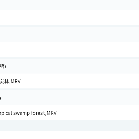
語)
林,MRV
)
opical swamp forest,MRV