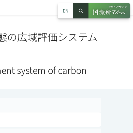
Webマガジン
EN
検索
（別ウインドウで
サイト内検索
態の広域評価システム
ment system of carbon