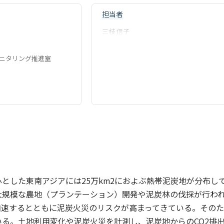
担当者
三枝 信子
ニタリング推進室
とした東南アジアには25万km2におよぶ熱帯泥炭地が分布し
大規模な農地（プランテーション）開発や泥炭林の伐採が行わ
が加速するとともに泥炭火災のリスクが高まってきている。その
いる。土地利用変化や泥炭火災を計測し、泥炭地からのCO2排