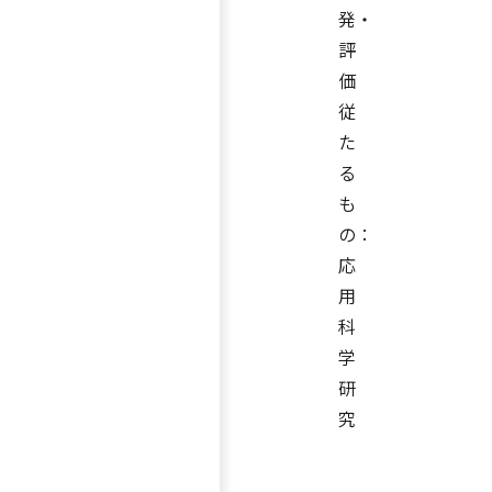
発・
評
価
従
た
る
も
の：
応
用
科
学
研
究