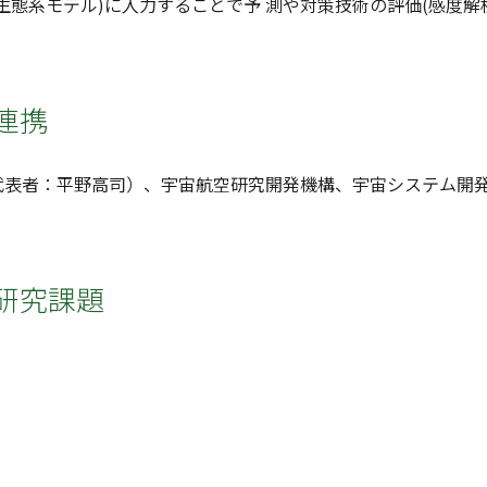
生態系モデル)に入力することで予 測や対策技術の評価(感度解
連携
代表者：平野高司）、宇宙航空研究開発機構、宇宙システム開
研究課題