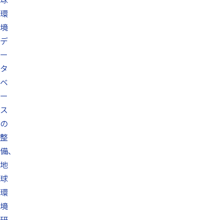
環
境
デ
ー
タ
ベ
ー
ス
の
整
備、
地
球
環
境
研