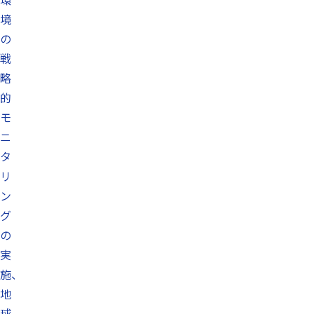
境
の
戦
略
的
モ
ニ
タ
リ
ン
グ
の
実
施、
地
球