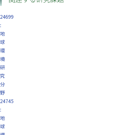
24699
:
地
球
環
境
研
究
分
野
24745
:
地
球
環