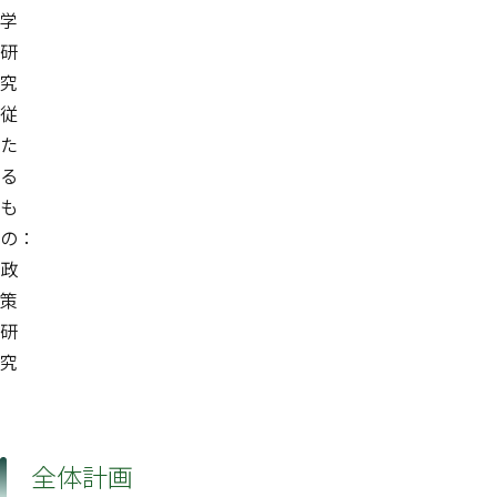
学
研
究
従
た
る
も
の：
政
策
研
究
全体計画