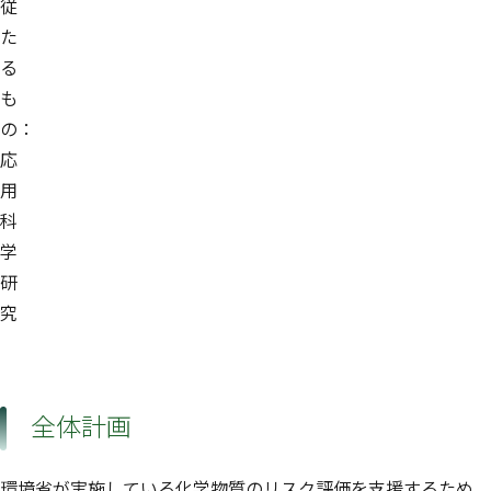
従
た
る
も
の：
応
用
科
学
研
究
全体計画
環境省が実施している化学物質のリスク評価を支援するため、