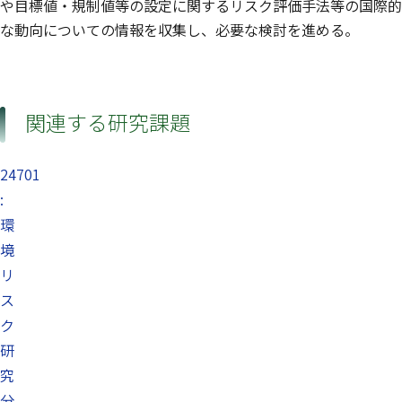
や目標値・規制値等の設定に関するリスク評価手法等の国際的
な動向についての情報を収集し、必要な検討を進める。
関連する研究課題
24701
:
環
境
リ
ス
ク
研
究
分