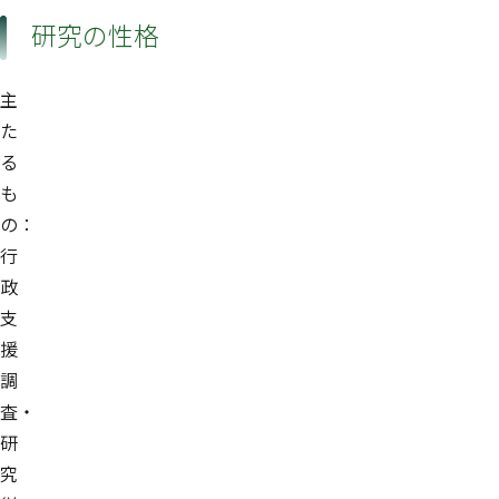
研究の性格
主
た
る
も
の：
行
政
支
援
調
査・
研
究