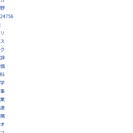
野
24756
:
リ
ス
ク
評
価
科
学
事
業
連
携
オ
フ