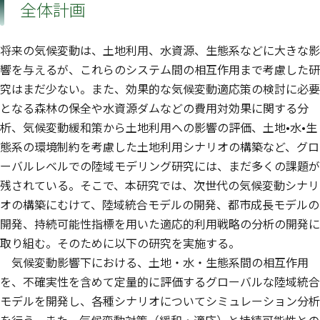
全体計画
将来の気候変動は、土地利用、水資源、生態系などに大きな影
響を与えるが、これらのシステム間の相互作用まで考慮した研
究はまだ少ない。また、効果的な気候変動適応策の検討に必要
となる森林の保全や水資源ダムなどの費用対効果に関する分
析、気候変動緩和策から土地利用への影響の評価、土地•水•生
態系の環境制約を考慮した土地利用シナリオの構築など、グロ
ーバルレベルでの陸域モデリング研究には、まだ多くの課題が
残されている。そこで、本研究では、次世代の気候変動シナリ
オの構築にむけて、陸域統合モデルの開発、都市成長モデルの
開発、持続可能性指標を用いた適応的利用戦略の分析の開発に
取り組む。そのために以下の研究を実施する。
気候変動影響下における、土地・水・生態系間の相互作用
を、不確実性を含めて定量的に評価するグローバルな陸域統合
モデルを開発し、各種シナリオについてシミュレーション分析
を行う。また、気候変動対策（緩和・適応）と持続可能性との