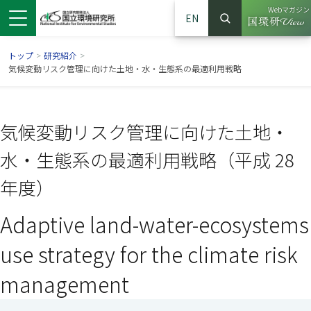
Webマガジン
EN
検索
（別ウイン
サイト内検索
トップ
>
研究紹介
>
気候変動リスク管理に向けた土地・水・生態系の最適利用戦略
気候変動リスク管理に向けた土地・
水・生態系の最適利用戦略（平成 28
年度）
Adaptive land-water-ecosystems
ンドウで開きます）
ウインドウで開きます）
別ウインドウで開きます）
use strategy for the climate risk
management