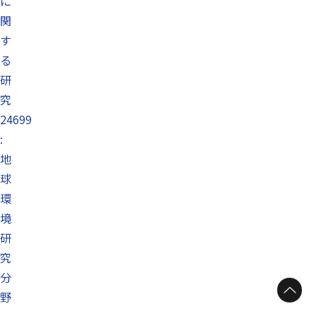
に
関
す
る
研
究
24699
:
地
球
環
境
研
究
分
野