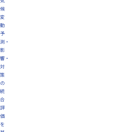
気
候
変
動
予
測・
影
響・
対
策
の
統
合
評
価
を