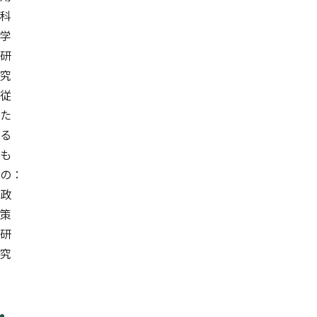
科
学
研
究
従
た
る
も
の：
政
策
研
究