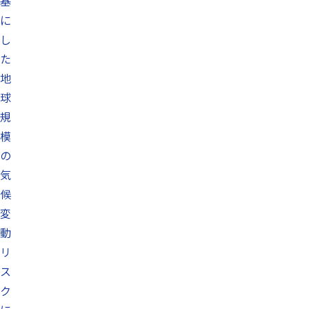
基
に
し
た
地
球
規
模
の
気
候
変
動
リ
ス
ク