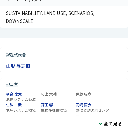
SUSTAINABILITY, LAND USE, SCENARIOS,
DOWNSCALE
課題代表者
山形 与志樹
担当者
横畠 徳太
村上 大輔
伊藤 昭彦
地球システム領域
仁科 一哉
野田 響
花崎 直太
地球システム領域
生物多様性領域
気候変動適応センタ
ー
眞崎 良光
全て見る