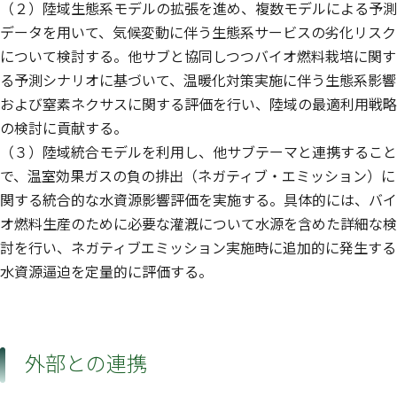
（２）陸域生態系モデルの拡張を進め、複数モデルによる予測
データを用いて、気候変動に伴う生態系サービスの劣化リスク
について検討する。他サブと協同しつつバイオ燃料栽培に関す
る予測シナリオに基づいて、温暖化対策実施に伴う生態系影響
および窒素ネクサスに関する評価を行い、陸域の最適利用戦略
の検討に貢献する。
（３）陸域統合モデルを利用し、他サブテーマと連携すること
で、温室効果ガスの負の排出（ネガティブ・エミッション）に
関する統合的な水資源影響評価を実施する。具体的には、バイ
オ燃料生産のために必要な灌漑について水源を含めた詳細な検
討を行い、ネガティブエミッション実施時に追加的に発生する
水資源逼迫を定量的に評価する。
外部との連携