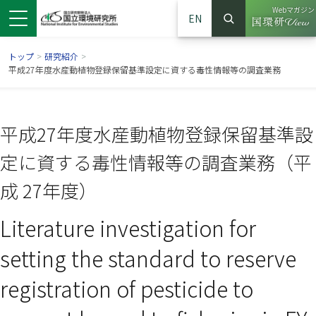
Webマガジン
EN
検索
（別ウイン
サイト内検索
トップ
>
研究紹介
>
平成27年度水産動植物登録保留基準設定に資する毒性情報等の調査業務
平成27年度水産動植物登録保留基準設
定に資する毒性情報等の調査業務（平
成 27年度）
Literature investigation for
ンドウで開きます）
ウインドウで開きます）
別ウインドウで開きます）
setting the standard to reserve
registration of pesticide to