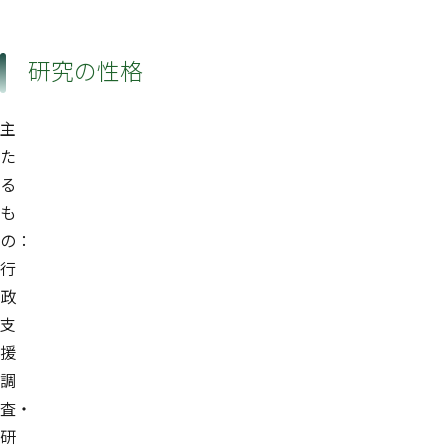
研究の性格
主
た
る
も
の：
行
政
支
援
調
査・
研