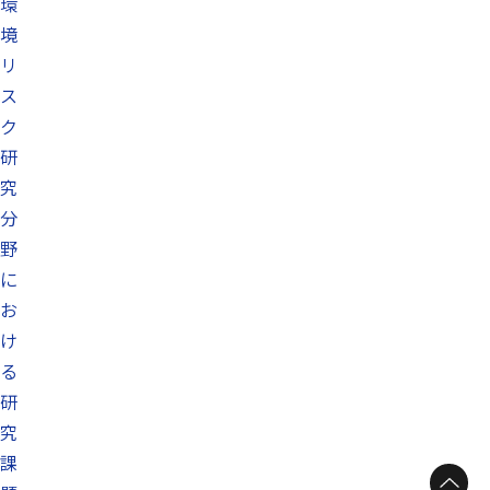
環
境
リ
ス
ク
研
究
分
野
に
お
け
る
研
究
課