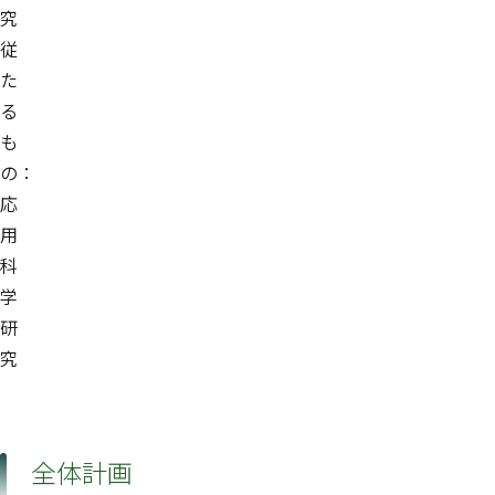
究
従
た
る
も
の：
応
用
科
学
研
究
全体計画