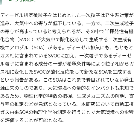
ディーゼル排気微粒子をはじめとした一次粒子は発生源対策が
進み、大気中への寄与が低下している。一方で、二次生成粒子
の寄与が高まっていると考えられるが、その中で半揮発性有機
化合物（SVOC）が大気中で酸化反応して生成する二次生成有
機エアロゾル（SOA）がある。ディーゼル排気にも、もともと
ガス相に含まれているSVOCに加え、一次粒子であるディーゼ
ル粒子に含まれる成分の一部が希釈条件等により粒子相からガ
ス相に変化したSVOCが酸化反応をして新たなSOAを生成する
という報告がある。このSOAはこれまで着目されていない発生
源由来のものであり、大気環境への量的なインパクトも未知で
あるため、物理化学的特徴の把握、生成メカニズムの解明、寄
与率の推定などが急務となっている。本研究において自動車排
ガス由来SOAの物理化学的測定を行うことで大気環境への影響
を評価することが可能となる。