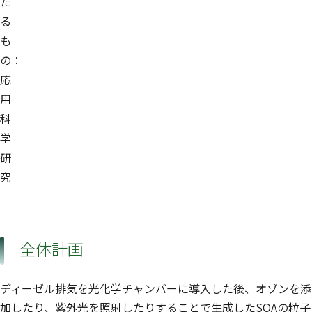
た
る
も
の：
応
用
科
学
研
究
全体計画
ディーゼル排気を光化学チャンバーに導入した後、オゾンを添
加したり、紫外光を照射したりすることで生成したSOAの粒子