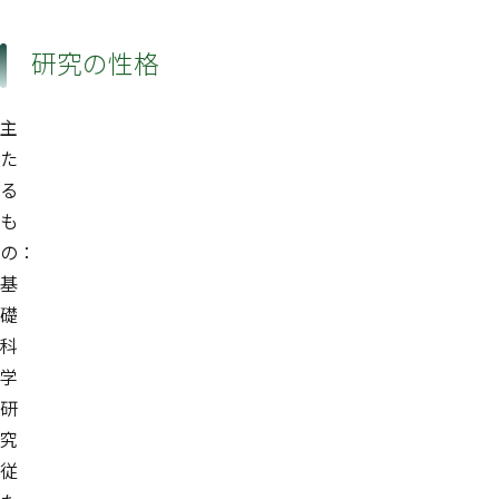
研究の性格
主
た
る
も
の：
基
礎
科
学
研
究
従