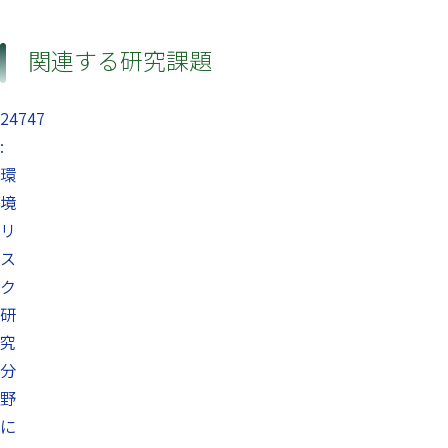
関連する研究課題
24747
:
環
境
リ
ス
ク
研
究
分
野
に