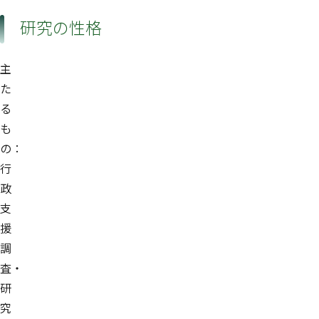
研究の性格
主
た
る
も
の：
行
政
支
援
調
査・
研
究