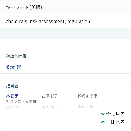
キーワード(英語)
chemicals, risk assessment, regulation
課題代表者
松本 理
担当者
林 岳彦
古濱 彩子
松崎 加奈恵
社会システム領域
長尾 明子
蓮沼 和夫
今井 宏治
全て見る
閉じる