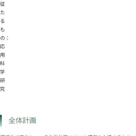
従
た
る
も
の：
応
用
科
学
研
究
全体計画