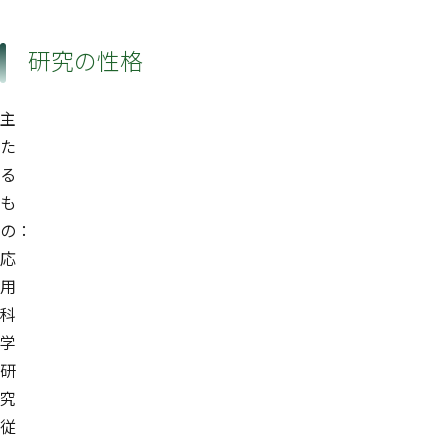
研究の性格
主
た
る
も
の：
応
用
科
学
研
究
従