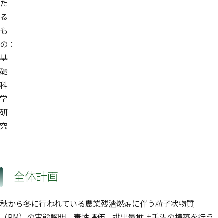
た
る
も
の：
基
礎
科
学
研
究
全体計画
秋から冬に行われている農業残渣燃焼に伴う粒子状物質
（PM）の実態解明、毒性評価、排出量推計手法の構築を行う