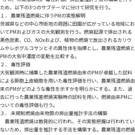
ため、以下の3つのサブテーマに分けて研究を行う。
１． 農業残渣燃焼に伴うPMの実態解明
茨城県などの中心市街地の周囲に田園が広がっている地域にお
いてPMおよびガスの大気観測を行う。燃焼起源で排出される
黒色炭素、CO、NOxおよび、植物の燃焼で放出されるカリウ
ムやレボグルコサンとその異性体を指標とし、農業残渣燃焼と
PMの大気中濃度の変動を比較する。
２． 毒性評価
大気観測時に捕集した農業残渣燃焼由来のPMが卓越した試料
による肺胞上皮細胞を用いた毒性評価を行い、農業残渣燃焼由
来のPMがどのような毒性を示すかを明らかにする。また、過
去に行った農業残差燃焼実験時の試料を用い、燃焼由来PMに
ついての毒性評価も行う。
３． 未規制燃焼由来物質の排出量推計手法の構築
農業残渣燃焼は散発的に行われ、その実態把握は行われてい
ないため、排出量を推計する手法を構築する。農業残渣の燃焼