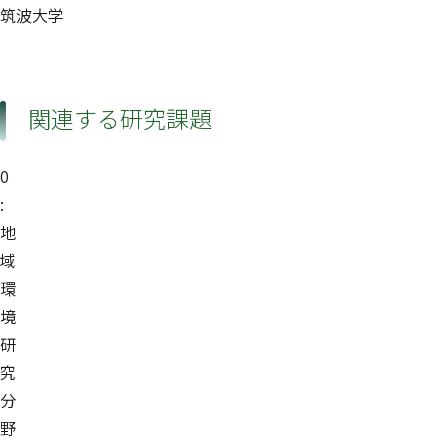
筑波大学
関連する研究課題
0
:
地
域
環
境
研
究
分
野