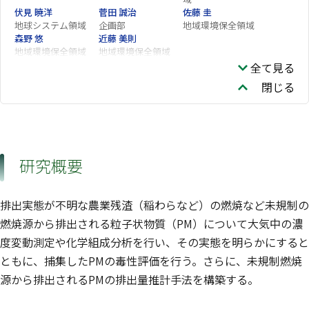
伏見 暁洋
菅田 誠治
佐藤 圭
地球システム領域
企画部
地域環境保全領域
森野 悠
近藤 美則
地域環境保全領域
地域環境保全領域
全て見る
閉じる
研究概要
排出実態が不明な農業残渣（稲わらなど）の燃焼など未規制の
燃焼源から排出される粒子状物質（PM）について大気中の濃
度変動測定や化学組成分析を行い、その実態を明らかにすると
ともに、捕集したPMの毒性評価を行う。さらに、未規制燃焼
源から排出されるPMの排出量推計手法を構築する。