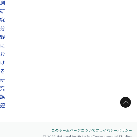
測
研
究
分
野
に
お
け
る
研
究
課
ページトップへ
題
このホームページについて
プライバシーポリシー
© 2026 National Institute for Environmental Studies