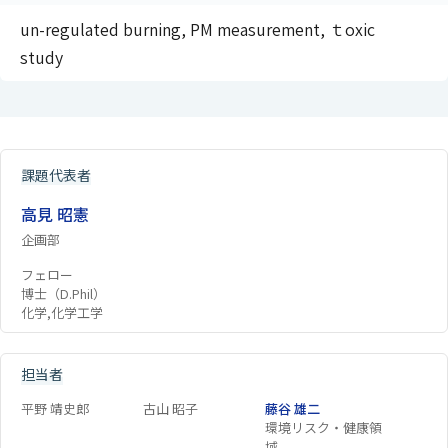
un-regulated burning, PM measurement, ｔoxic
study
課題代表者
高見 昭憲
企画部
フェロー
博士（D.Phil）
化学,化学工学
担当者
平野 靖史郎
古山 昭子
藤谷 雄二
環境リスク・健康領
域