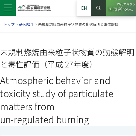
Webマガジン
EN
検索
（別ウイン
サイト内検索
トップ
>
研究紹介
>
未規制燃焼由来粒子状物質の動態解明と毒性評価
未規制燃焼由来粒子状物質の動態解明
と毒性評価（平成 27年度）
Atmospheric behavior and
toxicity study of particulate
matters from
ンドウで開きます）
ウインドウで開きます）
別ウインドウで開きます）
un-regulated burning