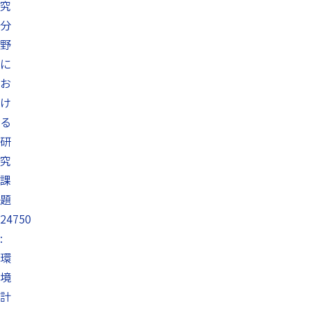
究
分
野
に
お
け
る
研
究
課
題
24750
:
環
境
計