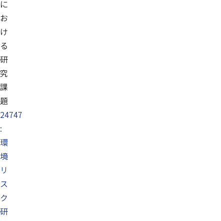
に
お
け
る
研
究
課
題
24747
:
環
境
リ
ス
ク
研