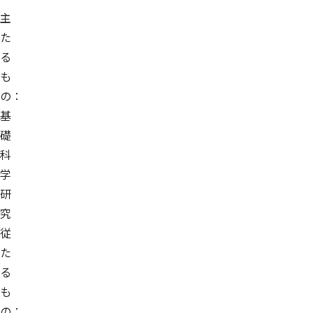
主
た
る
も
の：
基
礎
科
学
研
究
従
た
る
も
の：