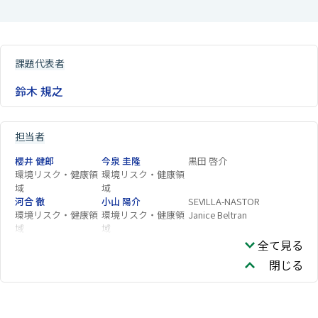
課題代表者
鈴木 規之
担当者
櫻井 健郎
今泉 圭隆
黒田 啓介
環境リスク・健康領
環境リスク・健康領
域
域
河合 徹
小山 陽介
SEVILLA-NASTOR
環境リスク・健康領
環境リスク・健康領
Janice Beltran
域
域
全て見る
閉じる