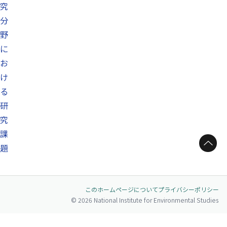
究
分
野
に
お
け
る
研
究
課
ページトップへ
題
このホームページについて
プライバシーポリシー
© 2026 National Institute for Environmental Studies