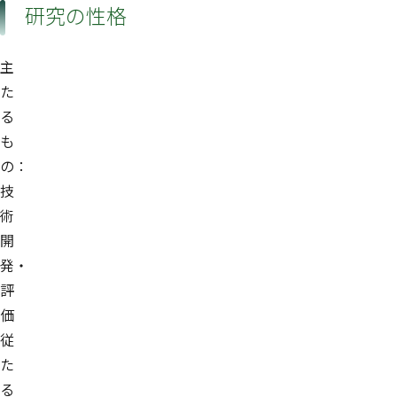
研究の性格
主
た
る
も
の：
技
術
開
発・
評
価
従
た
る