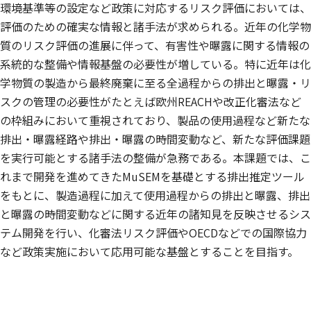
環境基準等の設定など政策に対応するリスク評価においては、
評価のための確実な情報と諸手法が求められる。近年の化学物
質のリスク評価の進展に伴って、有害性や曝露に関する情報の
系統的な整備や情報基盤の必要性が増している。特に近年は化
学物質の製造から最終廃棄に至る全過程からの排出と曝露・リ
スクの管理の必要性がたとえば欧州REACHや改正化審法など
の枠組みにおいて重視されており、製品の使用過程など新たな
排出・曝露経路や排出・曝露の時間変動など、新たな評価課題
を実行可能とする諸手法の整備が急務である。本課題では、こ
れまで開発を進めてきたMuSEMを基礎とする排出推定ツール
をもとに、製造過程に加えて使用過程からの排出と曝露、排出
と曝露の時間変動などに関する近年の諸知見を反映させるシス
テム開発を行い、化審法リスク評価やOECDなどでの国際協力
など政策実施において応用可能な基盤とすることを目指す。