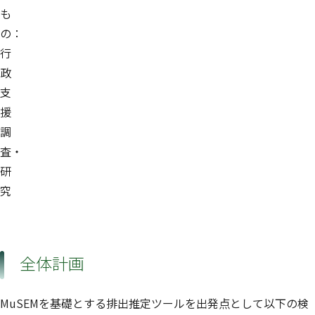
も
の：
行
政
支
援
調
査・
研
究
全体計画
MuSEMを基礎とする排出推定ツールを出発点として以下の検