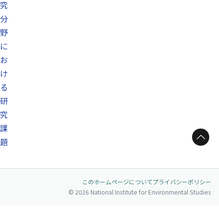
究
分
野
に
お
け
る
研
究
課
ページトップへ
題
このホームページについて
プライバシーポリシー
© 2026 National Institute for Environmental Studies