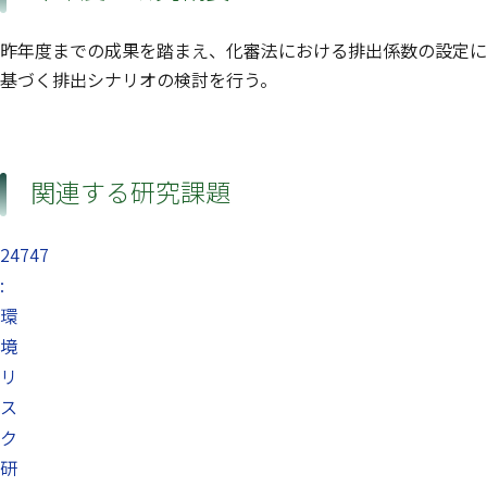
昨年度までの成果を踏まえ、化審法における排出係数の設定に
基づく排出シナリオの検討を行う。
関連する研究課題
24747
:
環
境
リ
ス
ク
研