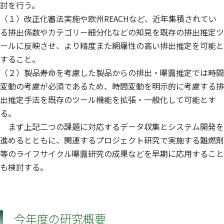
討を行う。
（１）改正化審法実施や欧州REACHなど、近年集積されてい
る排出係数やカテゴリー細分化などの知見を既存の排出推定ツ
ールに反映させ、より精度また網羅性の高い排出推定を可能と
すること。
（２）製品寿命を考慮した製品からの排出・曝露推定では時間
変動の考慮が必須であるため、時間変動を明示的に考慮する排
出推定手法を既存のツール機能を拡張・一般化して可能とす
る。
まず上記二つの課題に対応するデータ収集とシステム開発を
進めるとともに、関連するプロジェクト研究で実施する難燃剤
等のライフサイクル曝露研究の成果などを早期に応用すること
も検討する。
今年度の研究概要