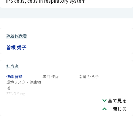
iPS cells, cells in respiratory system
課題代表者
曽根 秀子
担当者
伊藤 智彦
黒河 佳香
南齋 ひろ子
環境リスク・健康領
域
ZENG Yang
全て見る
閉じる