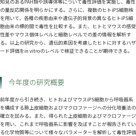
知見のあるPAH類や誘導体等について毒性評価を実施し、毒性
の量反応関係を明らかにする。さらに、複数のヒトiPS細胞株
を用いて、各種の疾患由来や遺伝子的背景の異なるヒトiPS細
胞由来の標的間で毒性を比較する。また、ヒトとマウスの感受
性差やマウス個体レベルと細胞レベルでの差の情報を解析す
る。以上の研究から、遺伝的素因を考慮したヒトに対するハザ
ード評価をin vitroのレベルで検証できることが期待できる。
今年度の研究概要
前年度から引き続き、ヒトおよびマウスiPS細胞から呼吸器系
を構成する肺上皮細胞およびマクロファージへの分化培養法の
確立を試みる。また、得られた上皮細胞およびマクロファージ
を用い、これまで呼吸器系に影響を及ぼすことが報告されてい
る化学物質等について様々なパラメーターを解析して毒性評価