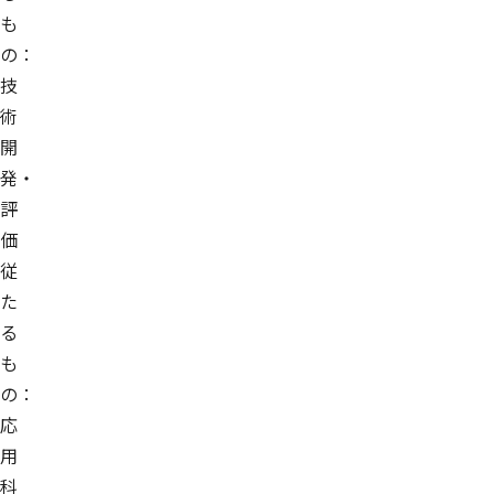
も
の：
技
術
開
発・
評
価
従
た
る
も
の：
応
用
科