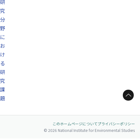
研
究
分
野
に
お
け
る
研
究
課
ページトップへ
題
このホームページについて
プライバシーポリシー
© 2026 National Institute for Environmental Studies