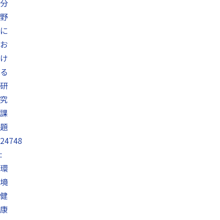
分
野
に
お
け
る
研
究
課
題
24748
:
環
境
健
康