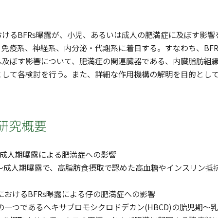
おけるBFRs曝露が、小児、あるいは成人の肥満症に及ぼす影
免疫系、神経系、内分泌・代謝系に着目する。すなわち、BF
へ及ぼす影響について、肥満症の関連臓器である、内臓脂肪組織
として各検討を行う。また、詳細な作用機構の解明を目的とし
研究概要
児期〜成人期曝露による肥満症への影響
児期〜成人期曝露で、高脂肪食摂取で認めた高血糖やインスリン
。
期におけるBFRs曝露による仔の肥満症への影響
sの一つであるヘキサブロモシクロドデカン(HBCD)の胎児期〜