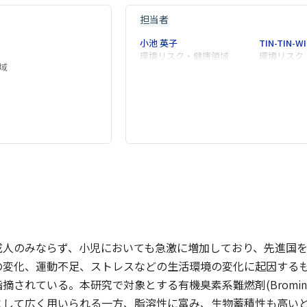
担当者
小池 英子
TIN-TIN-W
環境リスク・健康領域
環境リスク
域
成人のみならず、小児においても急激に増加しており、先進国
の変化、運動不足、ストレスなどの生活環境の変化に起因する
れている。本研究で対象とする有機臭素系難燃剤(Brominated Fl
として広く用いられる一方、脂溶性に富み、生物蓄積性も高い