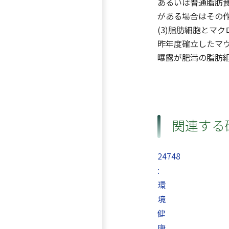
あるいは普通脂肪
がある場合はその
(3)脂肪細胞とマ
昨年度確立したマウ
曝露が肥満の脂肪
関連する
24748
:
環
境
健
康