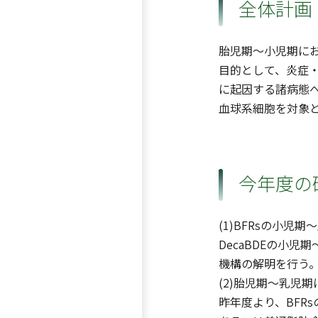
全体計画
胎児期〜小児期に
目的として、炎症・
に起因する諸病態
血球系細胞を対象
今年度の
(1)BFRsの小
DecaBDEの小
機構の解明を行う
(2)胎児期〜乳児
昨年度より、BFR