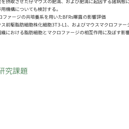
食を摂取させた仔マウスの肥満、および肥満に起因する諸病態
作用機構についても検討する。
クロファージの共培養系を用いたBFRs曝露の影響評価
ス前駆脂肪細胞株化細胞3T3-L1、およびマウスマクロファージ株
組織における脂肪細胞とマクロファージの相互作用に及ぼす影
研究課題