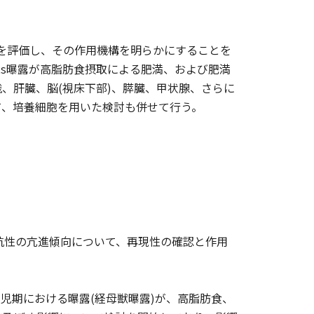
響を評価し、その作用機構を明らかにすることを
Rs曝露が高脂肪食摂取による肥満、および肥満
、肝臓、脳(視床下部)、膵臓、甲状腺、さらに
て、培養細胞を用いた検討も併せて行う。
抵抗性の亢進傾向について、再現性の確認と作用
乳児期における曝露(経母獣曝露)が、高脂肪食、