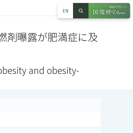
Webマガジン
EN
検索
（別ウインドウで
サイト内検索
燃剤曝露が肥満症に及
besity and obesity-