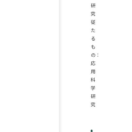
研
究
従
た
る
も
の：
応
用
科
学
研
究