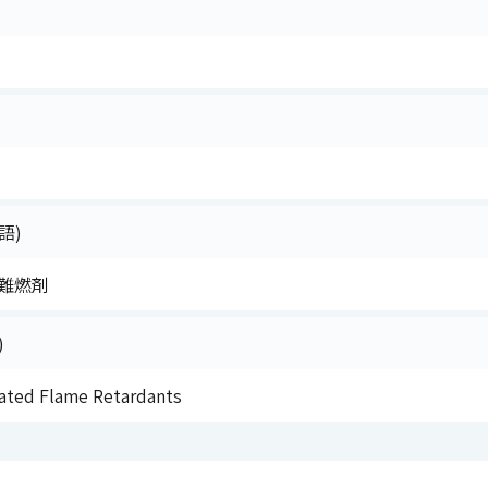
語)
難燃剤
)
ated Flame Retardants