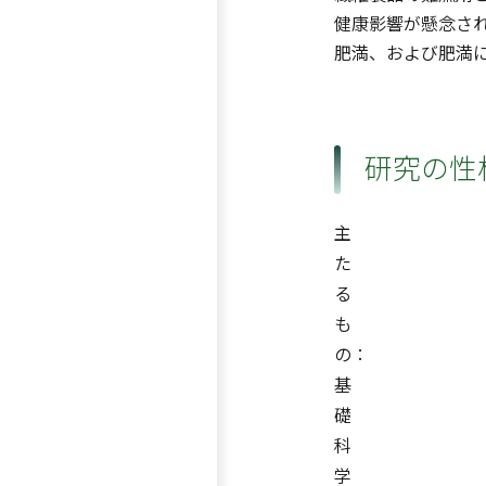
健康影響が懸念さ
肥満、および肥満
研究の性
主
た
る
も
の：
基
礎
科
学