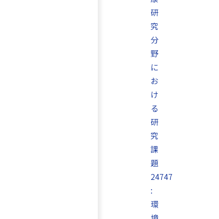
研
究
分
野
に
お
け
る
研
究
課
題
24747
:
環
境