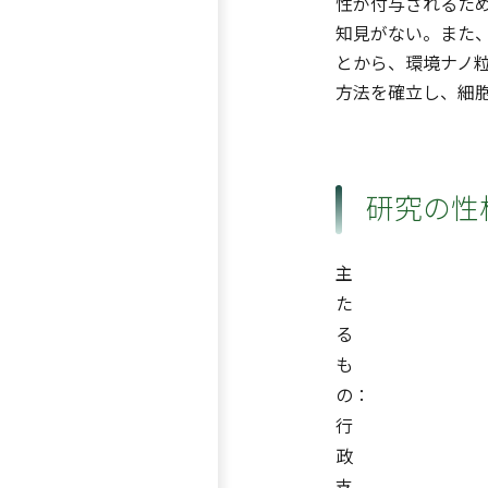
性が付与されるた
知見がない。また
とから、環境ナノ
方法を確立し、細
研究の性
主
た
る
も
の：
行
政
支