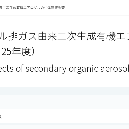
来二次生成有機エアロゾルの生体影響調査
ル排ガス由来二次生成有機エ
 25年度）
ects of secondary organic aeroso
負