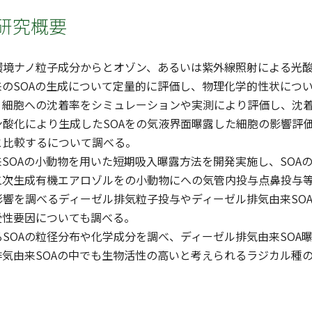
研究概要
環境ナノ粒子成分からとオゾン、あるいは紫外線照射による光酸
のSOAの生成について定量的に評価し、物理化学的性状につい
、細胞への沈着率をシミュレーションや実測により評価し、沈
酸化により生成したSOAをの気液界面曝露した細胞の影響評価
と比較するについて調べる。
SOAの小動物を用いた短期吸入曝露方法を開発実施し、SOA
A二次生成有機エアロゾルをの小動物にへの気管内投与点鼻投与
影響を調べるディーゼル排気粒子投与やディーゼル排気由来SO
受性要因についても調べる。
SOAの粒径分布や化学成分を調べ、ディーゼル排気由来SOA
排気由来SOAの中でも生物活性の高いと考えられるラジカル種