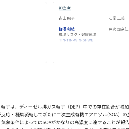
担当者
古山 昭子
石堂 正美
柳澤 利枝
戸次 加奈江
環境リスク・健康領域
TIN-TIN-WIN-SHWE
環境リスク・健康領域
ノ粒子は、ディーゼル排ガス粒子（DEP）中での存在割合が増
反応・凝集凝縮して新たに二次生成有機エアロゾル(SOA）
気象条件によってはSOAがかなりの高濃度に達することが報告