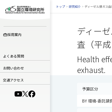
トップ
>
研究紹介
>
ディーゼル排ガス由
ディーゼ
採用案内
査（平成
よくある質問
Health eff
exhaust.
お問い合わせ
交通アクセス
予算区分
（別ウインドウで開きます）
（別ウインドウで開きます）
（別ウインドウで開きます）
BY 環境-委託請