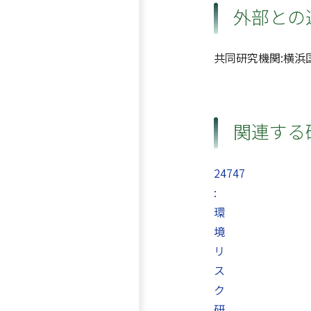
外部との
共同研究機関:横浜
関連する
24747
:
環
境
リ
ス
ク
研