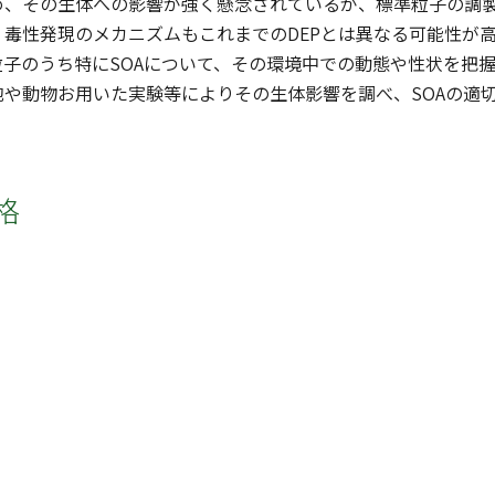
め、その生体への影響が強く懸念されているが、標準粒子の調
、毒性発現のメカニズムもこれまでのDEPとは異なる可能性が
粒子のうち特にSOAについて、その環境中での動態や性状を把
胞や動物お用いた実験等によりその生体影響を調べ、SOAの適
格