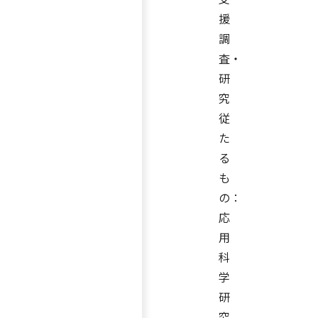
援
調
査・
研
究
従
た
る
も
の：
応
用
科
学
研
究