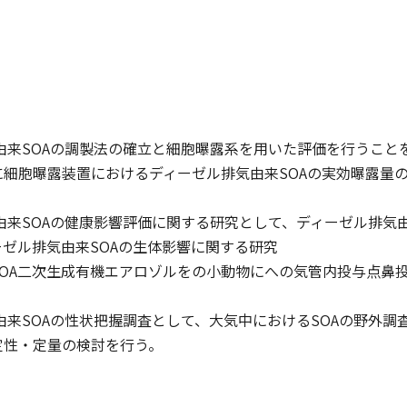
気由来SOAの調製法の確立と細胞曝露系を用いた評価を行うこと
に細胞曝露装置におけるディーゼル排気由来SOAの実効曝露量
気由来SOAの健康影響評価に関する研究として、ディーゼル排気
ゼル排気由来SOAの生体影響に関する研究
SOA二次生成有機エアロゾルをの小動物にへの気管内投与点鼻
気由来SOAの性状把握調査として、大気中におけるSOAの野外
定性・定量の検討を行う。