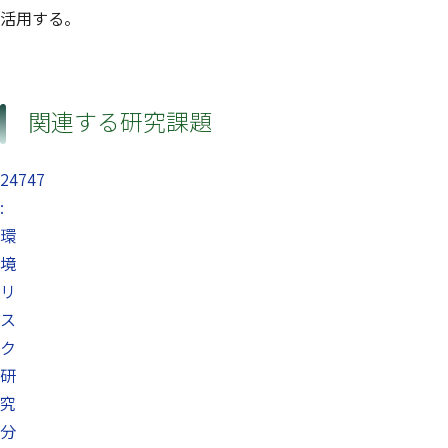
活用する。
関連する研究課題
24747
:
環
境
リ
ス
ク
研
究
分