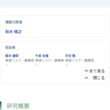
課題代表者
鈴木 規之
担当者
櫻井 健郎
今泉 圭隆
河合 徹
環境リスク・健康領
環境リスク・健康領
環境リスク・健康領
域
域
域
全て見る
閉じる
研究概要