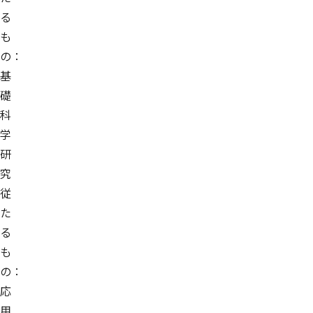
る
も
の：
基
礎
科
学
研
究
従
た
る
も
の：
応
用