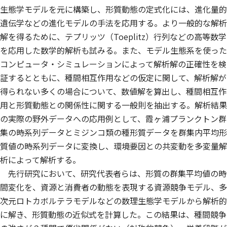
生態学モデルを元に構築し、形質動態の定式化には、進化量的
遺伝学などの進化モデルの手法を応用する。より一般的な解析
解を得るために、テプリッツ（Toeplitz）行列などの高等数学
を応用した数学的解析も試みる。また、モデル生態系を使った
コンピュータ・シミュレーションによって解析解の正確性を検
証するとともに、種間相互作用などの仮定に関して、解析解が
得られない多くの場合について、数値解を算出し、種間相互作
用と形質動態との関係性に関する一般則を抽出する。解析結果
の実際の野外データへの応用例として、霞ヶ浦プランクトン群
集の時系列データとミジンコ類の種形質データを群集内平均形
質値の時系列データに変換し、環境要因との共変動を多変量解
析によって解析する。
先行研究において、研究代表者らは、形質の群集平均値の時
間変化を、資源と消費者の動態を表現する資源競争モデル、多
次元ロトカボルテラモデルなどの数理生態学モデルから解析的
に解き、形質動態の近似式を計算した。この結果は、種間競争