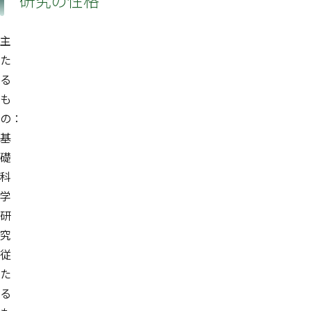
研究の性格
主
た
る
も
の：
基
礎
科
学
研
究
従
た
る