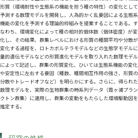
形質（環境耐性や生態系の機能を担う種の特性）の変化として
予測する数理モデルを開発し、人為的かく乱要因による生態系
機能の変化を予測する理論的枠組みを提案することである。す
なわち、環境変化によって種の相対的個体数（個体密度）が変
化し、その結果、群集レベルにおける形質の種間平均や分散が
変化する過程を、ロトカボルテラモデルなどの生態学モデルに
量的遺伝モデルなどの形質進化モデルを取り入れた数理モデル
によって記述し、群集の形質変化、ひいては生態系機能の変化
や安定性に左右する要因（種数、種間相互作用の強さ、形質の
分散やトレードオフなど）を明らかにする。さらに、得られた
数理モデルを、実際の生物群集の時系列データ（霞ヶ浦プラン
クトン群集）に適用し、群集の変動をもたらした環境駆動因を
推定する。