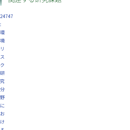
24747
:
環
境
リ
ス
ク
研
究
分
野
に
お
け
る