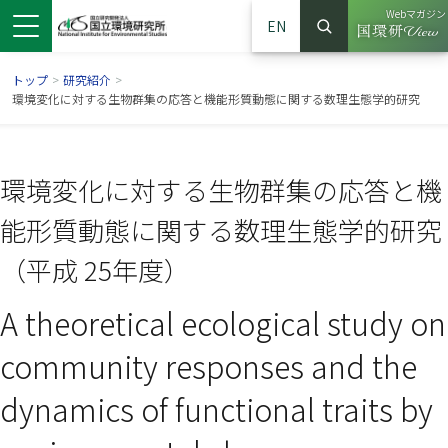
Webマガジン
EN
検索
（別ウイン
サイト内検索
トップ
>
研究紹介
>
環境変化に対する生物群集の応答と機能形質動態に関する数理生態学的研究
環境変化に対する生物群集の応答と機
能形質動態に関する数理生態学的研究
（平成 25年度）
A theoretical ecological study on
ンドウで開きます）
ウインドウで開きます）
別ウインドウで開きます）
community responses and the
dynamics of functional traits by