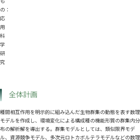
も
の：
応
用
科
学
研
究
全体計画
種間相互作用を明示的に組み込んだ生物群集の動態を表す数理
モデルを作成し、環境変化による構成種の機能形質の群集内分
布の解析解を導出する。群集モデルとしては、類似限界モデ
ル、資源競争モデル、多次元ロトカボルテラモデルなどの数理