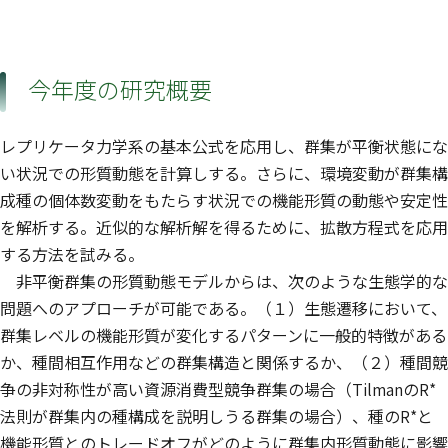
今年度の研究概要
レプリケータ力学系の基本公式を応用し、群集が平衡状態にな
い状況での形質動態を計算しする。さらに、環境変動が群集構
成種の個体数変動をもたらす状況での機能形質の動態や安定性
を解析する。近似的な解析解を得るために、拡散方程式を応用
する方法を試みる。
非平衡群集の形質動態モデルからは、次のような生態学的な
問題へのアプローチが可能である。（１）生態遷移において、
群集レベルの機能形質が変化するパターンに一般的特徴がある
か、種間相互作用などの群集構造と関係するか、（２）種間競
争の非対称性が高い資源消費型競争群集の場合（TilmanのR*
法則が群集内の種構成を説明しうる群集の場合）、種のR*と
機能形質とのトレードオフがどのように群集内形質動態に影響