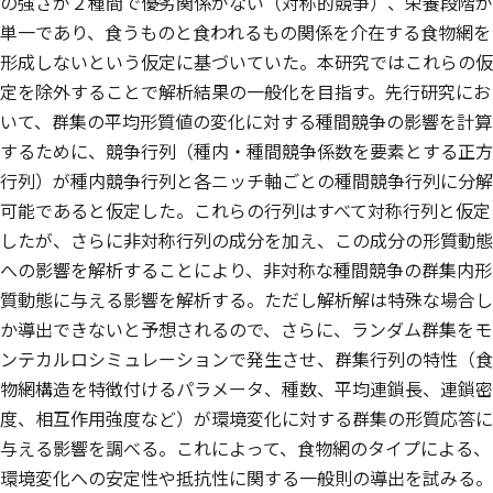
の強さが２種間で優劣関係がない（対称的競争）、栄養段階が
単一であり、食うものと食われるもの関係を介在する食物網を
形成しないという仮定に基づいていた。本研究ではこれらの仮
定を除外することで解析結果の一般化を目指す。先行研究にお
いて、群集の平均形質値の変化に対する種間競争の影響を計算
するために、競争行列（種内・種間競争係数を要素とする正方
行列）が種内競争行列と各ニッチ軸ごとの種間競争行列に分解
可能であると仮定した。これらの行列はすべて対称行列と仮定
したが、さらに非対称行列の成分を加え、この成分の形質動態
への影響を解析することにより、非対称な種間競争の群集内形
質動態に与える影響を解析する。ただし解析解は特殊な場合し
か導出できないと予想されるので、さらに、ランダム群集をモ
ンテカルロシミュレーションで発生させ、群集行列の特性（食
物網構造を特徴付けるパラメータ、種数、平均連鎖長、連鎖密
度、相互作用強度など）が環境変化に対する群集の形質応答に
与える影響を調べる。これによって、食物網のタイプによる、
環境変化への安定性や抵抗性に関する一般則の導出を試みる。