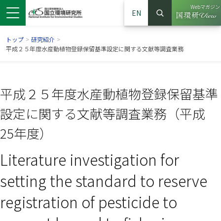
Webマガジン
EN
検索
（別ウイン
サイト内検索
トップ
>
研究紹介
>
平成２５年度水産動植物登録保留基準設定に関する文献等調査業務
平成２５年度水産動植物登録保留基準
設定に関する文献等調査業務（平成
25年度）
Literature investigation for
ンドウで開きます）
ウインドウで開きます）
別ウインドウで開きます）
setting the standard to reserve
registration of pesticide to