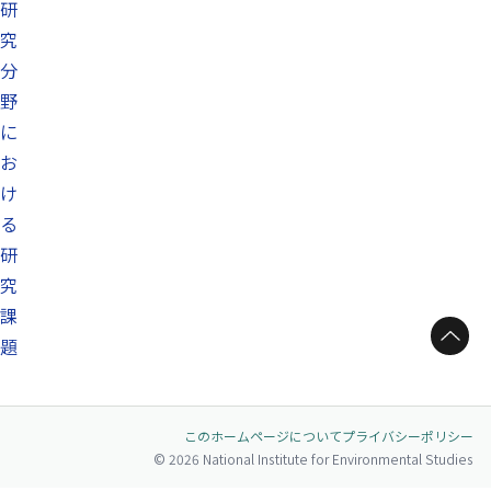
研
究
分
野
に
お
け
る
研
究
課
ページトップへ
題
このホームページについて
プライバシーポリシー
© 2026 National Institute for Environmental Studies