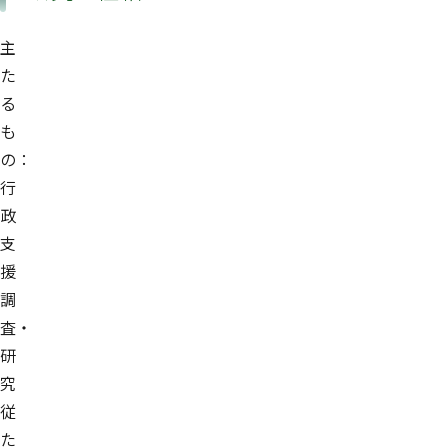
主
た
る
も
の：
行
政
支
援
調
査・
研
究
従
た