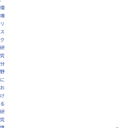
環
境
リ
ス
ク
研
究
分
野
に
お
け
る
研
究
課