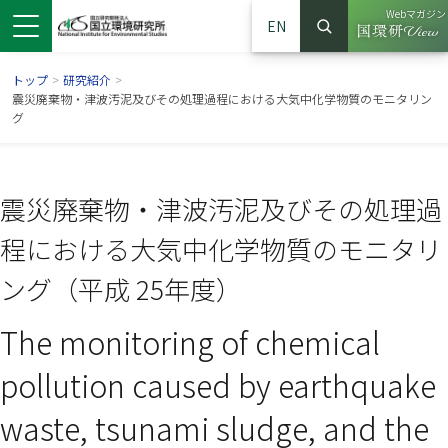
Webマガジン
EN
検索
（別ウイン
サイト内検索
トップ
>
研究紹介
>
震災廃棄物・津波汚泥及びその処理過程における大気中化学物質のモニタリン
グ
震災廃棄物・津波汚泥及びその処理過
程における大気中化学物質のモニタリ
ング（平成 25年度）
The monitoring of chemical
ンドウで開きます）
ウインドウで開きます）
別ウインドウで開きます）
pollution caused by earthquake
waste, tsunami sludge, and the