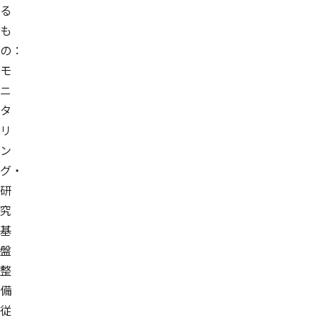
る
も
の：
モ
ニ
タ
リ
ン
グ・
研
究
基
盤
整
備
従