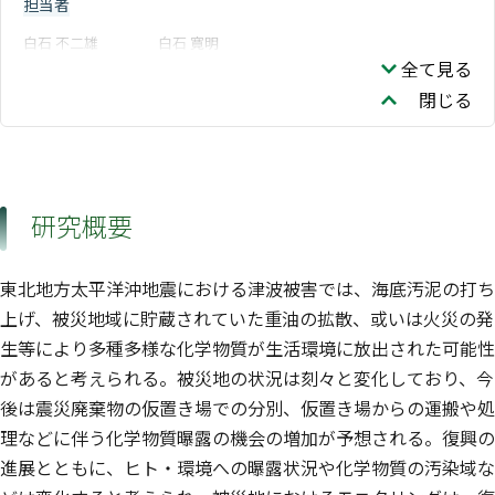
担当者
白石 不二雄
白石 寛明
全て見る
閉じる
研究概要
東北地方太平洋沖地震における津波被害では、海底汚泥の打ち
上げ、被災地域に貯蔵されていた重油の拡散、或いは火災の発
生等により多種多様な化学物質が生活環境に放出された可能性
があると考えられる。被災地の状況は刻々と変化しており、今
後は震災廃棄物の仮置き場での分別、仮置き場からの運搬や処
理などに伴う化学物質曝露の機会の増加が予想される。復興の
進展とともに、ヒト・環境への曝露状況や化学物質の汚染域な