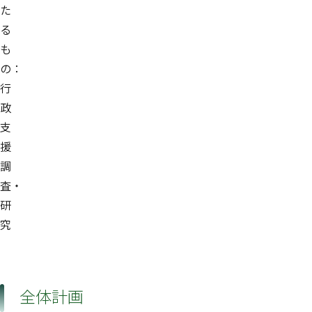
た
る
も
の：
行
政
支
援
調
査・
研
究
全体計画