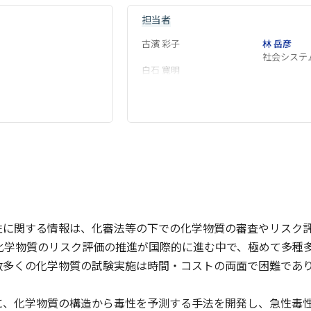
担当者
古濱 彩子
林 岳彦
社会システ
白石 寛明
性に関する情報は、化審法等の下での化学物質の審査やリスク
の化学物質のリスク評価の推進が国際的に進む中で、極めて多
数多くの化学物質の試験実施は時間・コストの両面で困難であ
、化学物質の構造から毒性を予測する手法を開発し、急性毒性