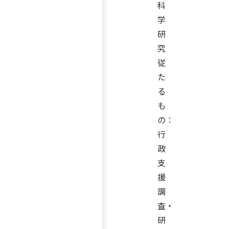
科
学
研
究
従
た
る
も
の：
行
政
支
援
調
査・
研