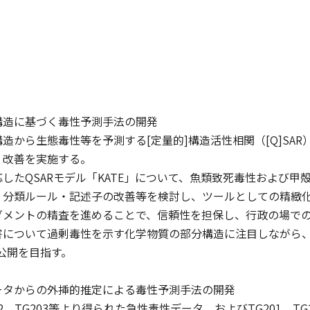
構造に基づく毒性予測手法の開発
から生態毒性等を予測する[定量的]構造活性相関（[Q]SAR
・改善を実施する。
たQSARモデル「KATE」について、魚類致死毒性および甲
・分類ルール・記述子の改善等を検討し、ツールとしての精緻化
グメントの精査を進めることで、信頼性を担保し、行政の場で
について過剰毒性を示す化学物質の部分構造に注目しながら、ク
る公開を目指す。
ータからの外挿的推定による毒性予測手法の開発
2、TG203等より得られた急性毒性データ、およびTG201、T