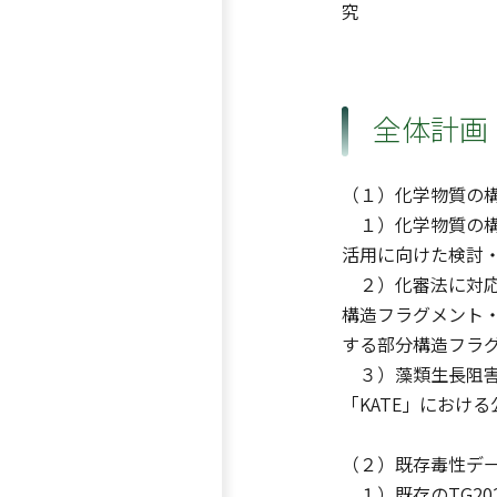
究
全体計画
（１）化学物質の
１）化学物質の構造
活用に向けた検討
２）化審法に対応し
構造フラグメント
する部分構造フラ
３）藻類生長阻害
「KATE」におけ
（２）既存毒性デ
１）既存のTG20