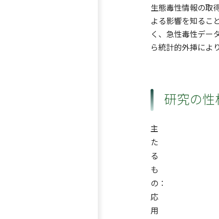
生態毒性情報の取
よる影響を知るこ
く、急性毒性デー
ら統計的外挿によ
研究の性
主
た
る
も
の：
応
用