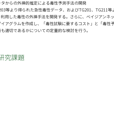
ータからの外挿的推定による毒性予測手法の開発
TG203等より得られた急性毒性データ、およびTG201、TG2
を利用した毒性の外挿手法を開発する。さらに、ベイジアンネ
ダイアグラムを作成し、「毒性試験に要するコスト」と「毒性
最も適切であるかについての定量的な検討を行う。
研究課題