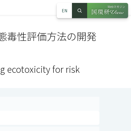
Webマガジン
EN
検索
（別ウインドウで
サイト内検索
態毒性評価方法の開発
ecotoxicity for risk