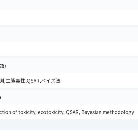
語)
,生態毒性,QSAR,ベイズ法
)
ction of toxicity, ecotoxicity, QSAR, Bayesian methodology