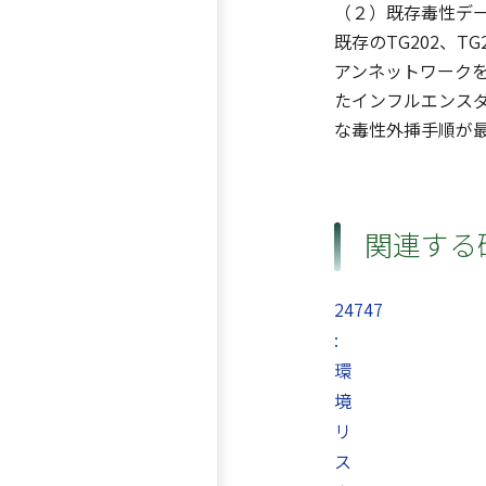
（２）既存毒性デ
既存のTG202、
アンネットワーク
たインフルエンス
な毒性外挿手順が
関連する
24747
:
環
境
リ
ス