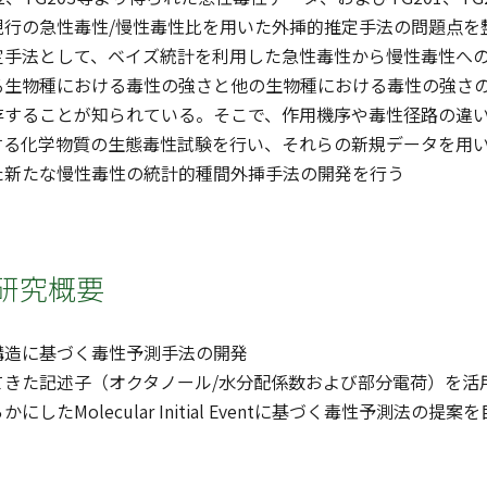
現行の急性毒性/慢性毒性比を用いた外挿的推定手法の問題点を
定手法として、ベイズ統計を利用した急性毒性から慢性毒性へ
生物種における毒性の強さと他の生物種における毒性の強さの
存することが知られている。そこで、作用機序や毒性径路の違
する化学物質の生態毒性試験を行い、それらの新規データを用
た新たな慢性毒性の統計的種間外挿手法の開発を行う
研究概要
構造に基づく毒性予測手法の開発
てきた記述子（オクタノール/水分配係数および部分電荷）を活
にしたMolecular Initial Eventに基づく毒性予測法