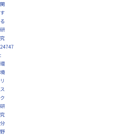
関
す
る
研
究
24747
:
環
境
リ
ス
ク
研
究
分
野