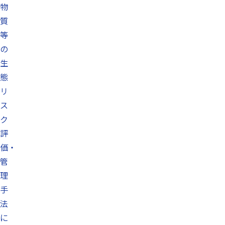
物
質
等
の
生
態
リ
ス
ク
評
価・
管
理
手
法
に