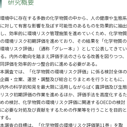
研究概要
環境中に存在する多数の化学物質の中から、人の健康や生態系
に対して有害な影響を及ぼす可能性のあるものを効果的に抽出
し、効率的に環境リスク管理施策を進めていくため、化学物質
の環境リスク初期評価を進めており、その結果を「化学物質の
環境リスク評価」（通称「グレー本」）として公表してきてい
る。内外の動向を踏まえ評価手法のさらなる改善を図りつつ、
同評価を効率的かつ整合的に進める必要がある。
本調査では、「化学物質の環境リスク評価」に係る検討全体の
企画・立案、運営・調整及び総合とりまとめを行うとともに、
内外の科学的知見を最大限に活用しながらばく露評価及び生態
リスク初期評価の作業を進めるほか、評価手法を高度化するた
めの検討、化学物質の環境リスク評価に関連するOECDの検討
に必要な対処及び貢献をするための作業等を行うことを目的と
する。
本調査の目標は、「化学物質の環境リスク評価第11巻」を取