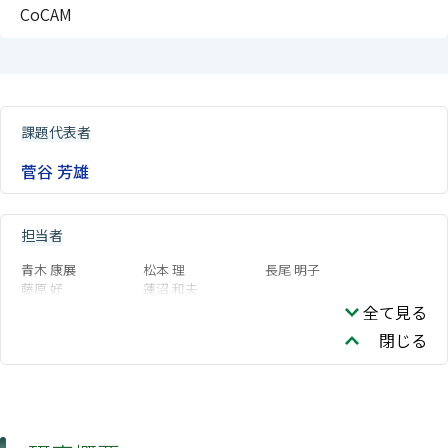
CoCAM
課題代表者
菅谷 芳雄
担当者
青木 康展
松本 理
長尾 明子
藤原 好
蓮沼 和夫
全て見る
閉じる