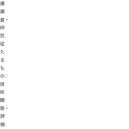
援
調
査・
研
究
従
た
る
も
の：
技
術
開
発・
評
価