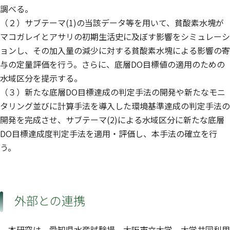
調べる。
（２）サブテーマ(1)の当該データ等を用いて、貧酸素水塊が
マコガレイとアサリの初期生活史に及ぼす影響をシミュレーシ
ョンし、その加入量の減少に対する貧酸素水塊による影響の寄
与の定量評価を行う。さらに、底層DO目標値の適用のための
水域区分を提示する。
（３）新たな底層DO目標達成の判定手法の開発や新たなモニ
タリング並びに計算手法を導入した環境基準達成の判定手法の
開発を完成させ、サブテーマ(2)による水域区分に新たな底層
DO目標達成度判定手法を適用・評価し、本手法の確立を行
う。
外部との連携
本研究は、愛知県水産試験場、大阪市立大学、大学共同利用