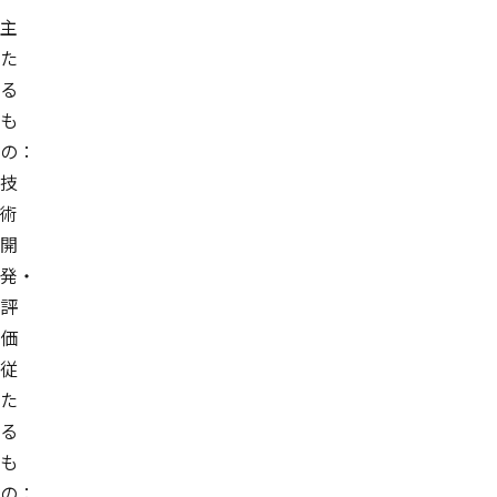
主
た
る
も
の：
技
術
開
発・
評
価
従
た
る
も
の：