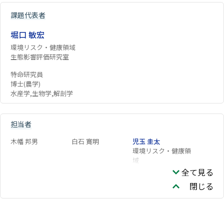
課題代表者
堀口 敏宏
環境リスク・健康領域
生態影響評価研究室
特命研究員
博士(農学)
水産学,生物学,解剖学
担当者
木幡 邦男
白石 寛明
児玉 圭太
環境リスク・健康領
域
全て見る
閉じる