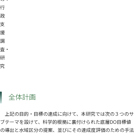
行
政
支
援
調
査・
研
究
全体計画
上記の目的・目標の達成に向けて、本研究では次の３つのサ
ブテーマを設けて、科学的根拠に裏付けられた底層DO目標値
の導出と水域区分の提案、並びにその達成度評価のための手法