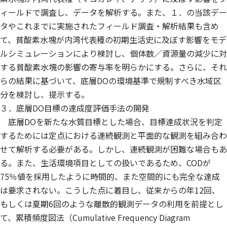
ィールドで調査し、データを解析する。また、１．の当該デー
タやこれまでに実施されたフィールド調査・解析結果も含め
て、貧酸素水塊が内湾代表種の初期生活史に及ぼす影響をモデ
ルシミュレーションにより検討し、個体数／資源量の減少に対
する貧酸素水塊の影響の寄与率を明らかにする。さらに、それ
らの結果に基づいて、底層DOの環境基準で規制すべき水域区
分を検討し、提示する。
３．底層DO目標の達成度評価手法の開発
底層DOを新たな水質目標とした場合、目標達成状況を判定
するためには定点における連続観測と平面的な観測を組み合わ
せて解析する必要がある。しかし、連続観測が困難な場合もあ
る。また、生活環境項目としての扱いであるため、CODが
75％値を採用したように時間的、また空間的にも完全な達成
は要求されない。こうした点に着目し、従来からの年12回、
もしくは夏期6回のような離散的観測データの利用を前提とし
て、累積頻度図法（Cumulative Frequency Diagram