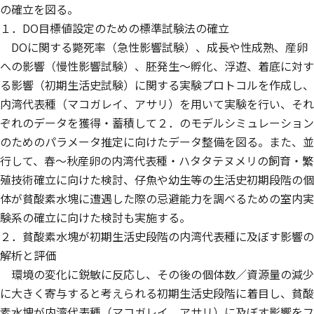
の確立を図る。
１．DO目標値設定のための標準試験法の確立
DOに関する斃死率（急性影響試験）、成長や性成熟、産卵
への影響（慢性影響試験）、胚発生〜孵化、浮遊、着底に対す
る影響（初期生活史試験）に関する実験プロトコルを作成し、
内湾代表種（マコガレイ、アサリ）を用いて実験を行い、それ
ぞれのデータを獲得・蓄積して２．のモデルシミュレーション
のためのパラメータ推定に向けたデータ整備を図る。また、並
行して、春〜秋産卵の内湾代表種・ハタタテヌメリの飼育・繁
殖技術確立に向けた検討、仔魚や幼生等の生活史初期段階の個
体が貧酸素水塊に遭遇した際の忌避能力を調べるための室内実
験系の確立に向けた検討も実施する。
２．貧酸素水塊が初期生活史段階の内湾代表種に及ぼす影響の
解析と評価
環境の変化に鋭敏に反応し、その後の個体数／資源量の減少
に大きく寄与すると考えられる初期生活史段階に着目し、貧酸
素水塊が内湾代表種（マコガレイ、アサリ）に及ぼす影響をフ