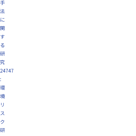
手
法
に
関
す
る
研
究
24747
:
環
境
リ
ス
ク
研