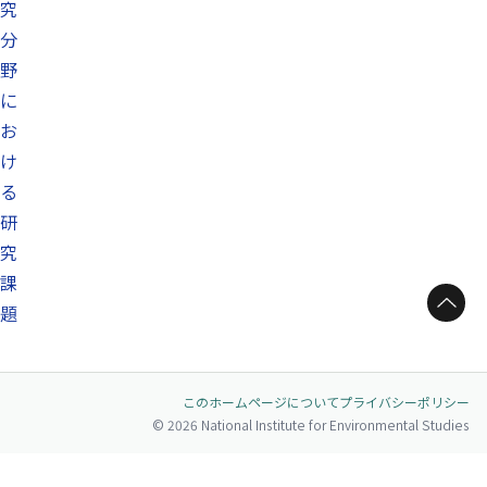
究
分
野
に
お
け
る
研
究
課
ページトップへ
題
このホームページについて
プライバシーポリシー
© 2026 National Institute for Environmental Studies