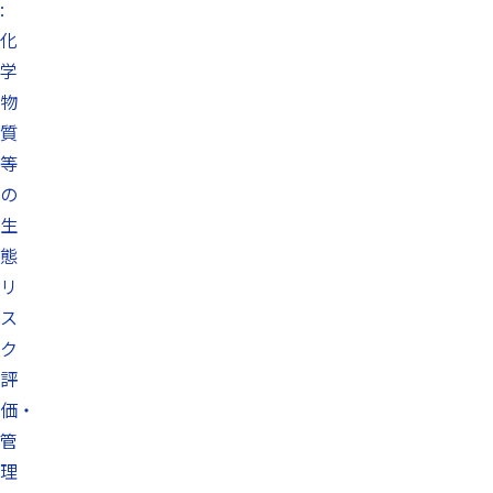
:
化
学
物
質
等
の
生
態
リ
ス
ク
評
価・
管
理