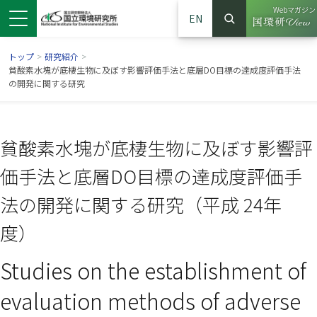
Webマガジン
EN
検索
（別ウイン
サイト内検索
トップ
>
研究紹介
>
貧酸素水塊が底棲生物に及ぼす影響評価手法と底層DO目標の達成度評価手法
の開発に関する研究
貧酸素水塊が底棲生物に及ぼす影響評
価手法と底層DO目標の達成度評価手
法の開発に関する研究（平成 24年
度）
ンドウで開きます）
ウインドウで開きます）
別ウインドウで開きます）
Studies on the establishment of
evaluation methods of adverse