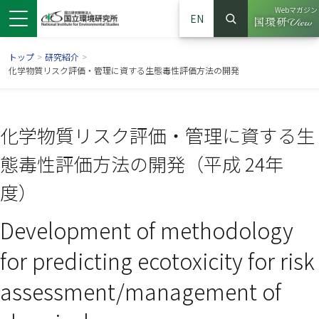
Webマガジン
EN
検索
（別ウイン
サイト内検索
トップ
>
研究紹介
>
化学物質リスク評価・管理に資する生態毒性評価方法の開発
化学物質リスク評価・管理に資する生
態毒性評価方法の開発（平成 24年
度）
Development of methodology
ンドウで開きます）
ウインドウで開きます）
別ウインドウで開きます）
for predicting ecotoxicity for risk
assessment/management of