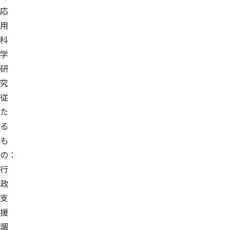
応
用
科
学
研
究
従
た
る
も
の：
行
政
支
援
調