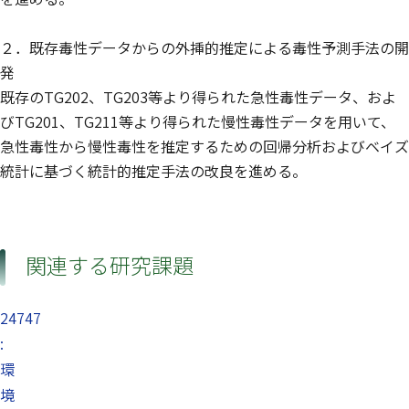
２．既存毒性データからの外挿的推定による毒性予測手法の開
発
既存のTG202、TG203等より得られた急性毒性データ、およ
びTG201、TG211等より得られた慢性毒性データを用いて、
急性毒性から慢性毒性を推定するための回帰分析およびベイズ
統計に基づく統計的推定手法の改良を進める。
関連する研究課題
24747
:
環
境