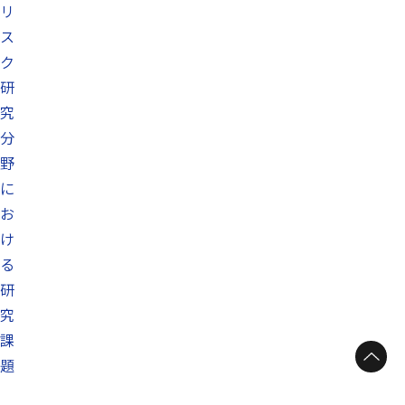
リ
ス
ク
研
究
分
野
に
お
け
る
研
究
課
ページトップへ
題