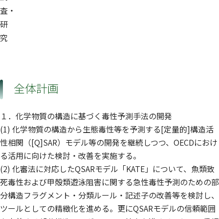
査・
研
究
全体計画
１．化学物質の構造に基づく毒性予測手法の開発
(1) 化学物質の構造から生態毒性等を予測する[定量的]構造活
性相関（[Q]SAR）モデル等の開発を継続しつつ、OECDにおけ
る活用に向けた検討・改善を実施する。
(2) 化審法に対応したQSARモデル「KATE」について、魚類致
死毒性および甲殻類遊泳阻害に関する急性毒性予測のための部
分構造フラグメント・分類ルール・記述子の改善等を検討し、
ツールとしての精緻化を進める。更にQSARモデルの信頼範囲