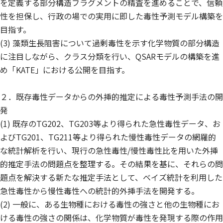
を定義する部分構造フラグメントの精査を進めることで、信頼
性を担保し、行政の場での実用に即した毒性予測モデル構築を
目指す。
(3) 藻類生長阻害について過剰毒性を示す化学物質の部分構造
に注目しながら、クラス分類を行い、QSARモデルの構築を進
め「KATE」における公開を目指す。
２．既存毒性データからの外挿的推定による毒性予測手法の開
発
(1) 既存のTG202、TG203等より得られた急性毒性データ、お
よびTG201、TG211等より得られた慢性毒性データの網羅的
な統計解析を行い、現行の急性毒性/慢性毒性比を用いた外挿
的推定手法の問題点を整理する。その結果を基に、それらの問
題点を解決する新たな推定手法として、ベイズ統計を利用した
急性毒性から慢性毒性への統計的外挿手法を開発する。
(2) 一般に、ある生物種における毒性の強さと他の生物種にお
ける毒性の強さの関係は、化学物質が毒性を発現する際の作用