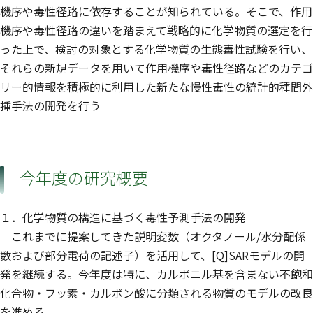
機序や毒性径路に依存することが知られている。そこで、作用
機序や毒性径路の違いを踏まえて戦略的に化学物質の選定を行
った上で、検討の対象とする化学物質の生態毒性試験を行い、
それらの新規データを用いて作用機序や毒性径路などのカテゴ
リー的情報を積極的に利用した新たな慢性毒性の統計的種間外
挿手法の開発を行う
今年度の研究概要
１．化学物質の構造に基づく毒性予測手法の開発
これまでに提案してきた説明変数（オクタノール/水分配係
数および部分電荷の記述子）を活用して、[Q]SARモデルの開
発を継続する。今年度は特に、カルボニル基を含まない不飽和
化合物・フッ素・カルボン酸に分類される物質のモデルの改良
を進める。