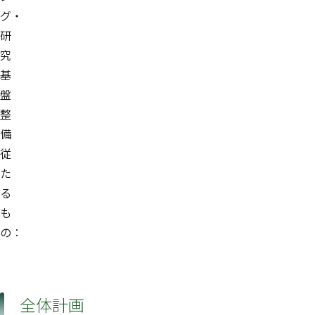
グ・
研
究
基
盤
整
備
従
た
る
も
の：
全体計画