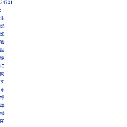
24701
:
生
態
影
響
試
験
に
関
す
る
標
準
機
関