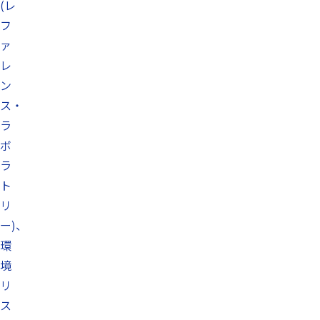
(レ
フ
ァ
レ
ン
ス・
ラ
ボ
ラ
ト
リ
ー)、
環
境
リ
ス