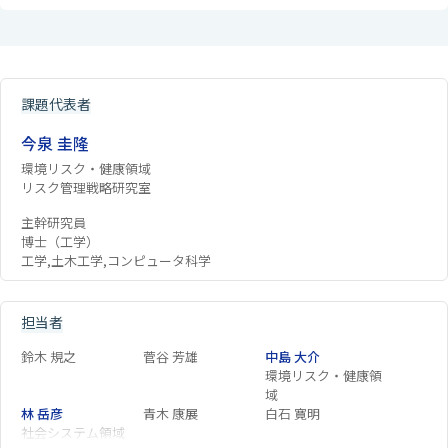
課題代表者
今泉 圭隆
環境リスク・健康領域
リスク管理戦略研究室
主幹研究員
博士（工学）
工学,土木工学,コンピュータ科学
担当者
鈴木 規之
菅谷 芳雄
中島 大介
環境リスク・健康領
域
林 岳彦
青木 康展
白石 寛明
社会システム領域