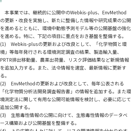
本事業では、継続的に公開中のWebkis-plus、EnvMethod
の更新・改良を実施し、新たに整備した情報や研究成果の公開
を進めるとともに、環境中動態予測モデル等の公開基盤の強化
を進める。特に、下記の項目に重点をおき基盤を整備する。
(1) Webkis-plusの更新および改良として、「化学物質と環
境」等毎年発行される環境測定調査の結果、製造輸入量、
PRTR排出移動量、農薬出荷量、リスク評価結果など新規情報
を追加入力する。また、法令情報を適宜、最新情報に更新す
る。
(2) EnvMethodの更新および改良として、毎年公表される
「化学物質分析法開発調査報告書」の情報を追加する。また環
境測定法に関して有用な公開可能情報を検討し、必要に応じて
追加公開する。
(3) 生態毒性情報の公開に向けて、生態毒性情報のデータベ
ース構築および公開基盤を整備する。
(4) より広範な人々に対して、リスク関連情報を分かりやす