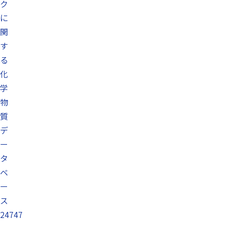
ク
に
関
す
る
化
学
物
質
デ
ー
タ
ベ
ー
ス
24747