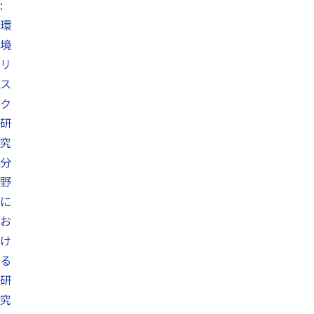
:
環
境
リ
ス
ク
研
究
分
野
に
お
け
る
研
究