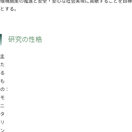
環境施策の推進と安全・安心な社会実現に貢献することを目標
とする。
研究の性格
主
た
る
も
の：
モ
ニ
タ
リ
ン