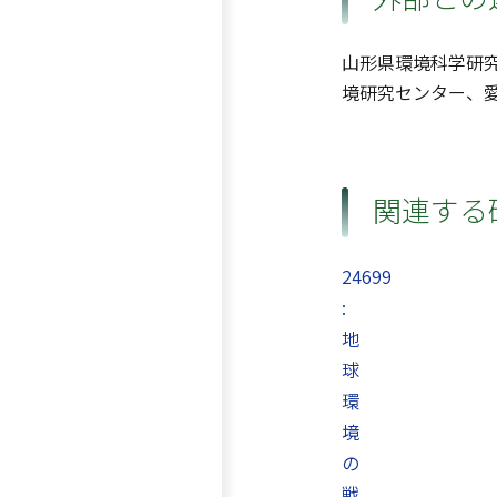
山形県環境科学研
境研究センター、
関連する
24699
:
地
球
環
境
の
戦