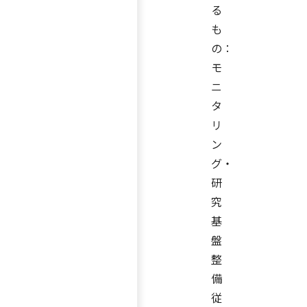
る
も
の：
モ
ニ
タ
リ
ン
グ・
研
究
基
盤
整
備
従