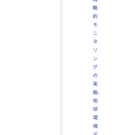
略
的
モ
ニ
タ
リ
ン
グ
の
実
施、
地
球
環
境
デ