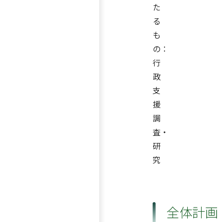
た
る
も
の：
行
政
支
援
調
査・
研
究
全体計画