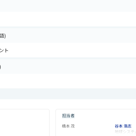
語)
ント
)
担当者
橋本 茂
谷本 浩志
地球システ