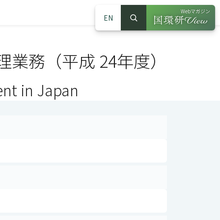
Webマガジン
EN
検索
（別ウインドウで
サイト内検索
業務（平成 24年度）
ent in Japan