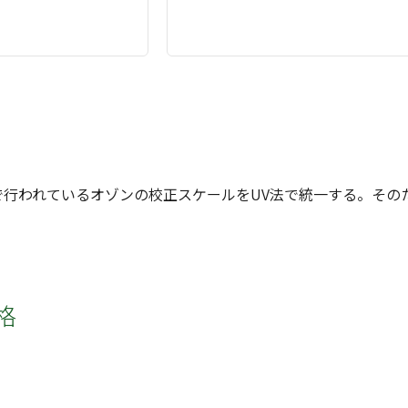
で行われているオゾンの校正スケールをUV法で統一する。その
格