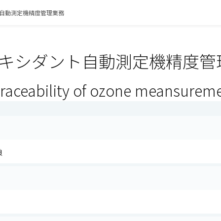
自動測定機精度管理業務
キシダント自動測定機精度管理
traceability of ozone meansurem
負