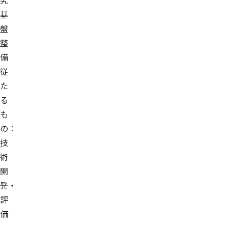
究
基
盤
整
備
従
た
る
も
の：
技
術
開
発・
評
価