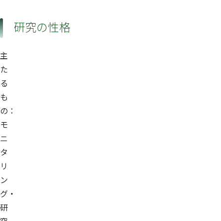
研究の性格
主
た
る
も
の：
モ
ニ
タ
リ
ン
グ・
研