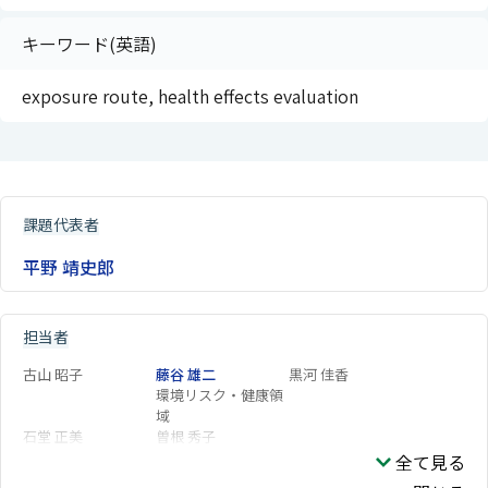
キーワード(英語)
exposure route, health effects evaluation
課題代表者
平野 靖史郎
担当者
古山 昭子
藤谷 雄二
黒河 佳香
環境リスク・健康領
域
石堂 正美
曽根 秀子
全て見る