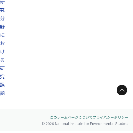
研
究
分
野
に
お
け
る
研
究
課
ページトップへ
題
このホームページについて
プライバシーポリシー
© 2026 National Institute for Environmental Studies