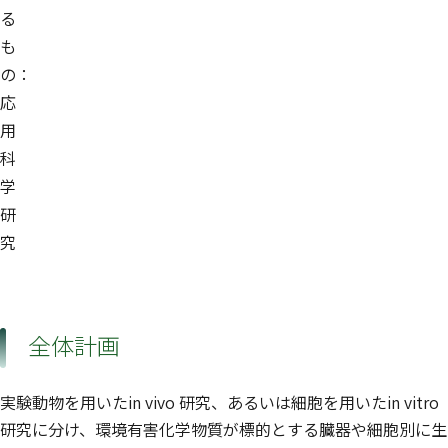
る
も
の：
応
用
科
学
研
究
全体計画
実験動物を用いたin vivo 研究、あるいは細胞を用いたin vitro
研究に分け、環境有害化学物質が標的とする臓器や細胞別に生