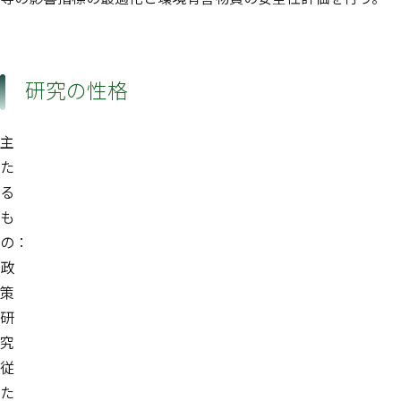
研究の性格
主
た
る
も
の：
政
策
研
究
従
た