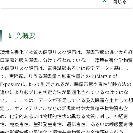
閉じる
研究概要
環境有害化学物質の健康リスク評価は、曝露形態の違いから経
口曝露と吸入曝露に分けて行われている。 環境有害化学物質
の健康リスク評価は、毒性試験あるいは疫学データを基にし
て、実際起こりうる曝露量と無毒性量との比(Margin of
Exposure)によって判定されるが、曝露形態や毒性試験方法の
違いにより必ずしも判定方法が最適化されているわけではな
い。 ここでは、データが不足している吸入曝露を主として想
定し、ナノマテリアルなどの新規素材や大気粒子状物質も含
め、化学的あるいは物理的性状の異なる物質に対し、神経毒
性、免疫毒性、生殖発生毒性、遺伝毒性、あるいは呼吸器毒性
等の影響指標の最適化と環境有害物質の安全性評価を行う。