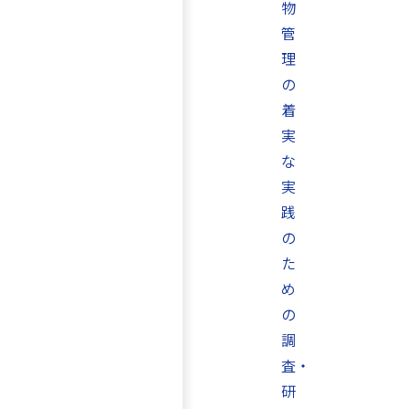
物
管
理
の
着
実
な
実
践
の
た
め
の
調
査・
研