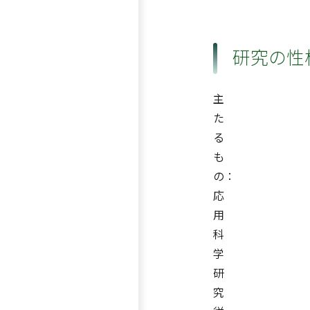
研究の性
主
た
る
も
の：
応
用
科
学
研
究