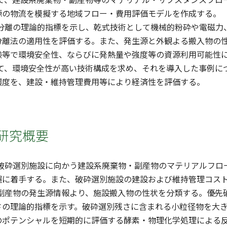
源の物流を模擬する地域フロー・費用評価モデルを作成する。
体分離の理論的指標を示し、乾式技術として機械的粉砕や電磁
分離法の適用性を評価する。また、発生源と外観よる搬入物の
験等で環境安全性、ならびに発熱量や強度等の資源利用可能性
いて、環境安全性が高い技術構成を求め、それを導入した事例
環度を、建設・維持管理費用等により経済性を評価する。
研究概要
て破砕選別施設に向かう建設系廃棄物・副産物のマテリアルフ
握に着手する。また、破砕選別施設の建設および維持管理コス
・副産物の発生源情報より、施設搬入物の性状を分類する。優
さの理論的指標を示す。破砕選別残さに含まれる小粒径物を大
のポテンシャルを短期的に評価する酵素・物理化学処理による