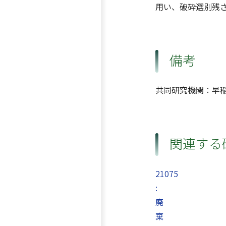
用い、破砕選別残
備考
共同研究機関：早
関連する
21075
:
廃
棄