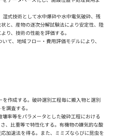
力、湿式技術として水中爆砕や水中電気破砕、残
性状と、産物の逐次分解試験法により安定性、陸
により、技術の性能を評価する。
について、地域フロー・費用評価モデルにより、
ローを作成する。破砕選別工程毎に搬入物と選別
トを調査する。
先破壊率等をパラメータとした破砕工程における
きさ、比重等で特性化する。有機物の嫌気的な酸
反応加速法を得る。また、ミミズならびに昆虫を