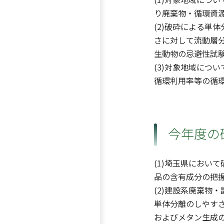
り廃棄物・循環資
(2)破砕による単
さに対して流動層
生動物の忌避性試
(3)対象地域につ
循環利用率等の循
今年度の
(1)埼玉県におい
品の含有成分の把
(2)建設系廃棄物
単体分離のしやす
およびメタン生成