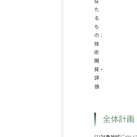
従
た
る
も
の：
技
術
開
発・
評
価
全体計画
(1)対象地域につ