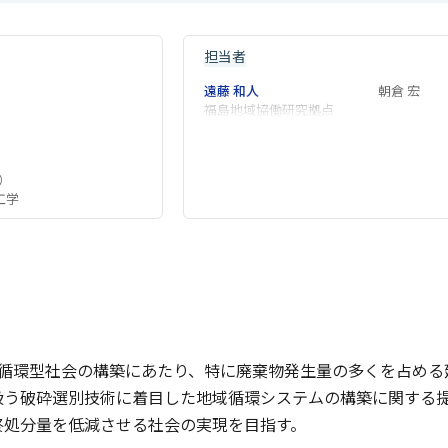
担当者
遠藤 和人
朝倉 宏
福島地域協働研究拠点
）
工学
た循環型社会の構築にあたり、特に廃棄物発生量の多くを占める
扱う破砕選別技術に着目した地域循環システムの構築に関する
終処分量を低減させる社会の実現を目指す。