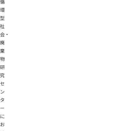
循
環
型
社
会・
廃
棄
物
研
究
セ
ン
タ
ー
に
お