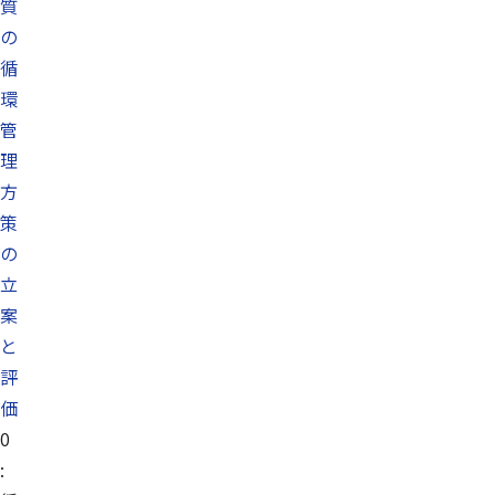
質
の
循
環
管
理
方
策
の
立
案
と
評
価
0
: