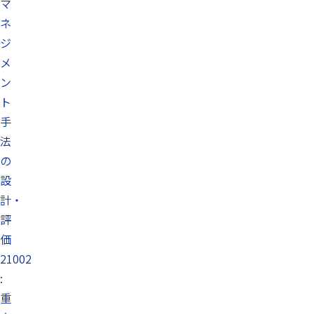
マ
ネ
ジ
メ
ン
ト
手
法
の
設
計・
評
価
21002
:
重