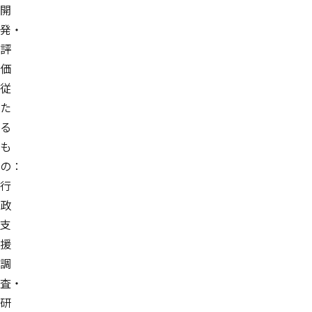
開
発・
評
価
従
た
る
も
の：
行
政
支
援
調
査・
研