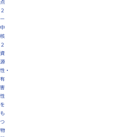
点
２
ー
中
核
２
資
源
性・
有
害
性
を
も
つ
物