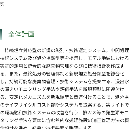
究
全体計画
持続埋立対応型の新規の識別・技術選定システム，中間処理
技術システム及び処分場類型等を提示し，モデル地域における
実証的運用と統合的な廃棄物管理ならびに技術指針を作成す
る．また，最終処分の管理体制と新規埋立処分類型を総合化
し，持続可能な廃棄物管理・技術システムを提案する．浸出水
の漏えいモニタリング手法や評価手法を新規類型に関連付け
る．安定化メカニズムを新規類型と関連付けることで，処分場
のライフサイクルコスト診断システムを提案する．実サイトで
の環境融和技術システムの改善を行う．排ガス等の発生源モニ
タリング手法を要素に含む熱的な処理施設の適正管理方法の概
念設計を進め，必要な技術要素を明確にする．