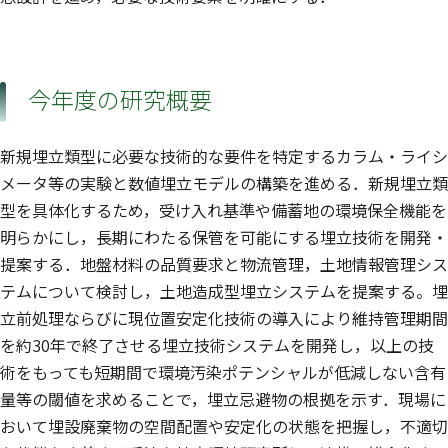
今年度の研究概要
新規埋立類型に必要な技術的な要件を特定するカラム・ライシ
メータ等の実験と数値埋立モデルの構築を進める．新規埋立類
型を具体化するため，受け入れ基準や備蓄地の環境保全機能を
明らかにし，長期にわたる保管を可能にする埋立技術を開発・
提案する．地盤材料の品質要求と物流管理，土地情報管理シス
テムについて検討し，土地造成型埋立システムを提案する。埋
立前処理ならびに現位置安定化技術の導入により維持管理期間
を約30年で終了させる埋立技術システムを開発し，以上の技
術をもっても短期間で環境汚染ポテンシャルが低減しない含有
量等の閾値を求めることで，埋立忌避物の根拠を示す．現場に
おいて埋設廃棄物の空間配置や安定化の状態を把握し，不適切