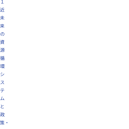
１
近
未
来
の
資
源
循
環
シ
ス
テ
ム
と
政
策・