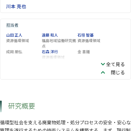
川本 克也
担当者
山田 正人
遠藤 和人
石垣 智基
資源循環領域
福島地域協働研究拠
資源循環領域
点
成岡 朋弘
石森 洋行
金 喜鍾
資源循環領域
全て見る
閉じる
研究概要
循環型社会を支える廃棄物処理・処分プロセスの安全・安心な
管理を遂行するための技術システムを構築する．まず，現行制