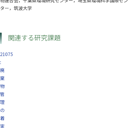
物連合会，千葉県環境研究センター，埼玉県環境科学国際セン
ター，筑波大学
関連する研究課題
21075
:
廃
棄
物
管
理
の
着
実