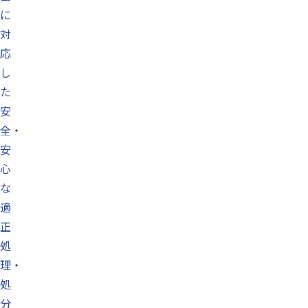
に
対
応
し
た
安
全・
安
心
な
適
正
処
理・
処
分