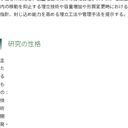
内の移動を抑止する埋立技術や容量増加や形質変更時における
指針、封じ込め能力を高める埋立工法や管理手法を提示する。
研究の性格
主
た
る
も
の：
技
術
開
発・