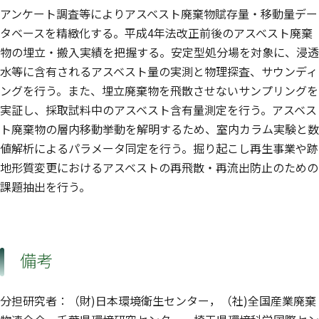
アンケート調査等によりアスベスト廃棄物賦存量・移動量デー
タベースを精緻化する。平成4年法改正前後のアスベスト廃棄
物の埋立・搬入実績を把握する。安定型処分場を対象に、浸透
水等に含有されるアスベスト量の実測と物理探査、サウンディ
ングを行う。また、埋立廃棄物を飛散させないサンプリングを
実証し、採取試料中のアスベスト含有量測定を行う。アスベス
ト廃棄物の層内移動挙動を解明するため、室内カラム実験と数
値解析によるパラメータ同定を行う。掘り起こし再生事業や跡
地形質変更におけるアスベストの再飛散・再流出防止のための
課題抽出を行う。
備考
分担研究者：（財)日本環境衛生センター，（社)全国産業廃棄