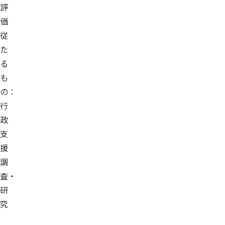
評
価
従
た
る
も
の：
行
政
支
援
調
査・
研
究