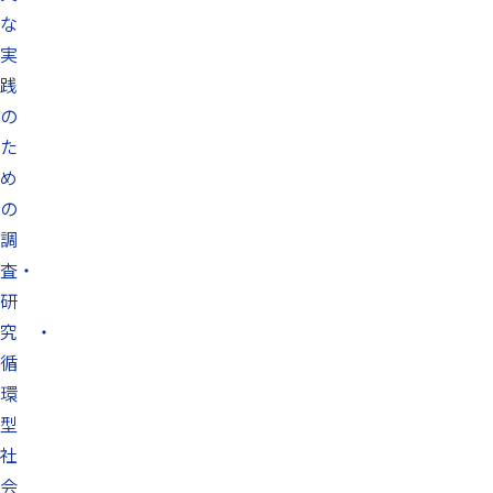
な
実
践
の
た
め
の
調
査・
研
究 ・
循
環
型
社
会