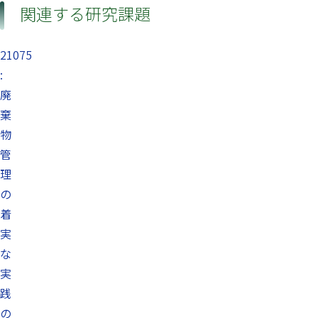
関連する研究課題
21075
:
廃
棄
物
管
理
の
着
実
な
実
践
の