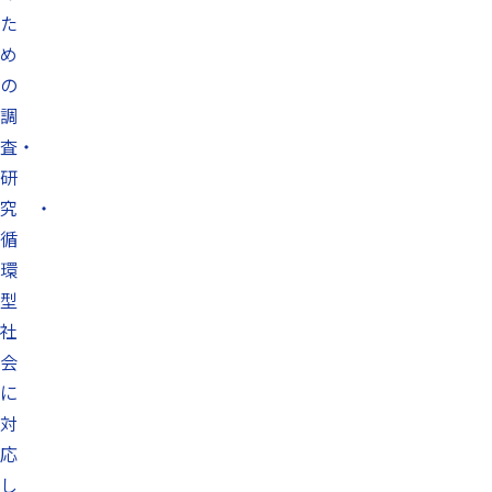
た
め
の
調
査・
研
究 ・
循
環
型
社
会
に
対
応
し