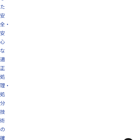
た
安
全・
安
心
な
適
正
処
理・
処
分
技
術
の
確