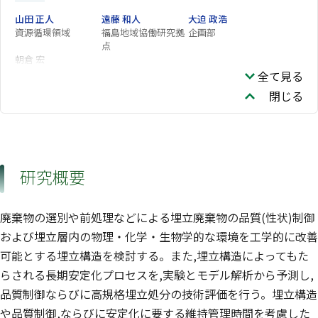
山田 正人
遠藤 和人
大迫 政浩
資源循環領域
福島地域協働研究拠
企画部
点
朝倉 宏
全て見る
閉じる
研究概要
廃棄物の選別や前処理などによる埋立廃棄物の品質(性状)制御
および埋立層内の物理・化学・生物学的な環境を工学的に改善
可能とする埋立構造を検討する。また,埋立構造によってもた
らされる長期安定化プロセスを,実験とモデル解析から予測し,
品質制御ならびに高規格埋立処分の技術評価を行う。埋立構造
や品質制御,ならびに安定化に要する維持管理時間を考慮した