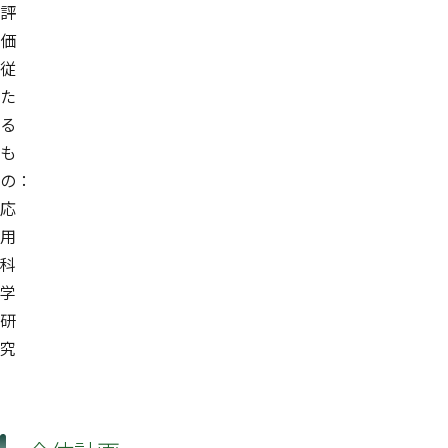
評
価
従
た
る
も
の：
応
用
科
学
研
究