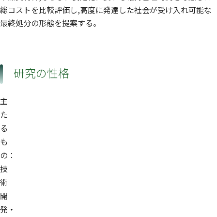
総コストを比較評価し,高度に発達した社会が受け入れ可能な
最終処分の形態を提案する。
研究の性格
主
た
る
も
の：
技
術
開
発・