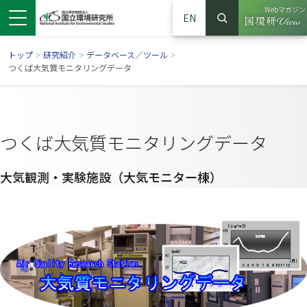
Webマガジン
EN
検索
（別ウイン
サイト内検索
トップ
>
研究紹介
>
データベース／ツール
>
つくば大気質モニタリングデータ
つくば大気質モニタリングデータ
大気観測・実験施設（大気モニター棟）
ンドウで開きます）
ウインドウで開きます）
別ウインドウで開きます）