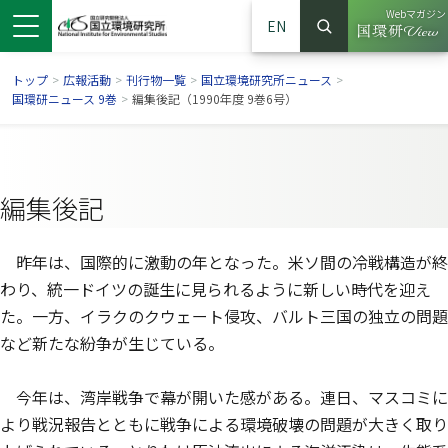
Webマガジン
EN
検索
（別ウイン
サイト内検索
トップ
>
広報活動
>
刊行物一覧
>
国立環境研究所ニュース
>
国環研ニュース 9巻
>
編集後記（1990年度 9巻6号）
編集後記
昨年は、国際的に激動の年となった。米ソ間の冷戦構造が終
わり、統一ドイツの誕生に見られるように新しい時代を迎え
た。一方、イラクのクウェート侵攻、バルト三国の独立の問題
など新たな紛争が生じている。
ンドウで開きます）
ウインドウで開きます）
別ウインドウで開きます）
今年は、湾岸戦争で幕が開いた感がある。連日、マスコミに
より戦況報告とともに戦争による環境破壊の問題が大きく取り