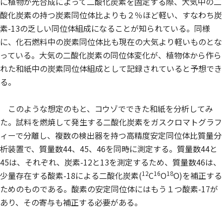
に植物が光合成によって二酸化炭素を固定する際、大気中の二
酸化炭素の持つ炭素同位体比よりも２％ほど軽い、すなわち炭
素-13の乏しい同位体組成になることが知られている。同様
に、化石燃料中の炭素同位体比も現在の大気より軽いものとな
っている。大気の二酸化炭素の同位体変化が、植物体から作ら
れた和紙中の炭素同位体組成として記録されていると予想でき
る。
このような想定のもと、コウゾでできた和紙を分析してみ
た。試料を燃焼して発生する二酸化炭素をガスクロマトグラフ
ィーで分離し、複数の検出器を持つ高精度安定同位体比質量分
析装置で、質量数44、45、46を同時に測定する。質量数44と
45は、それぞれ、炭素-12と13を測定するため、質量数46は、
12
16
18
少量存在する酸素-18による二酸化炭素(
C
O
O)を補正する
ためのものである。酸素の安定同位体にはもう１つ酸素-17が
あり、その寄与も補正する必要がある。