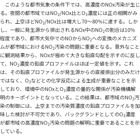
このような都市気象の条件下では、高濃度のNOx汚染が生じ
る。夜間の都市域ではNO
/NOx比とO
濃度には正の相関がみ
2
3
られ、上空ほどNO
/NOx比は増大し70〜80％に達する。しか
2
し、一般に発生源から排出されるNOx中のNO
の割合は10％
2
程度であり、都市大気中でのNOからNO
への変換のメカニズ
2
ムが都市域におけるNO
汚染の問題に重要となる。意外なこと
2
に観測結果から、NOxが極めて大きな鉛直勾配を示すのに反し
て、NO
濃度の鉛直プロファイルはほぼ一定値を示す。これ
2
は、その鉛直プロファイルが発生源からの直接排出分のみだけ
ではなく、O
などとの化学反応による生成が重要なことを示
3
しており、環境中のNOxとO
濃度の量的な関係が汚染機構解
3
明のキーポイントとなっている。この結果は、都市域のNO
汚
2
染の制御には、上空までの汚染質濃度の鉛直プロファイルを加
味した検討が不可欠であり、バックグランドとしてのO
濃度
3
が都市域の高濃度NO
汚染の問題の解明に重要であることを示
2
している。