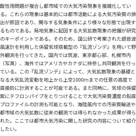
酸性雨問題が複合し都市域での大気汚染現象を複雑化してい
る。これらの現象は基本的には都市活動による大気汚染質の排
出が原因であり、関与する気象条件により様々な形態で出現す
るものである。局地気象に起因する大気拡散現象の把握が研究
のキーポイントである。そのため、国公研で考案された超音波
風速計を利用した係留気球搭載型の『乱流ゾンデ』を用いて野
外観測を行ってきた。国内では筑波、東京都心部、札幌市内
（写真）、海外ではアメリカやカナダに持参し共同観測を行っ
ている。この『乱流ゾンデ』によって、大気拡散現象の基礎と
なる大気乱流変動を地上から上空1000ｍまでの任意の高度で
直接的に計測することが可能である。また同時に、気球の係留
索にテフロンパイプをとりつけることで大気汚染質濃度の鉛直
プロファイルの計測も可能となり、海陸風内での汚染質輸送や
都市域の大気拡散に従来の観測では得られなかった成果が得ら
れた。ここでは都市大気汚染に関した研究の内容について紹介
したい。