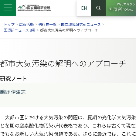
Webマガジン
EN
検索
（別ウイン
サイト内検索
トップ
>
広報活動
>
刊行物一覧
>
国立環境研究所ニュース
>
国環研ニュース 8巻
>
都市大気汚染の解明へのアプローチ
都市大気汚染の解明へのアプローチ
研究ノート
鵜野 伊津志
ンドウで開きます）
ウインドウで開きます）
別ウインドウで開きます）
大都市圏における大気汚染の問題は、夏期の光化学大気汚染
と冬期の窒素酸化物汚染が代表格であり、これらは古くて現在
でもなお新しい大気汚染問題である。さらに最近では、これに