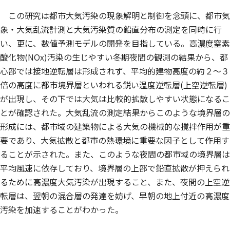
この研究は都市大気汚染の現象解明と制御を念頭に、都市気
象・大気乱流計測と大気汚染質の鉛直分布の測定を同時に行
い、更に、数値予測モデルの開発を目指している。高濃度窒素
酸化物(NOx)汚染の生じやすい冬期夜間の観測の結果から、都
心部では接地逆転層は形成されず、平均的建物高度の約２〜３
倍の高度に都市境界層といわれる鋭い温度逆転層(上空逆転層)
が出現し、その下では大気は比較的拡散しやすい状態になるこ
とが確認された。大気乱流の測定結果からこのような境界層の
形成には、都市域の建築物による大気の機械的な撹拌作用が重
要であり、大気拡散と都市の熱環境に重要な因子として作用す
ることが示された。また、このような夜間の都市域の境界層は
平均風速に依存しており、境界層の上部で鉛直拡散が押えられ
るために高濃度大気汚染が出現すること、また、夜間の上空逆
転層は、翌朝の混合層の発達を妨げ、早朝の地上付近の高濃度
汚染を加速することがわかった。