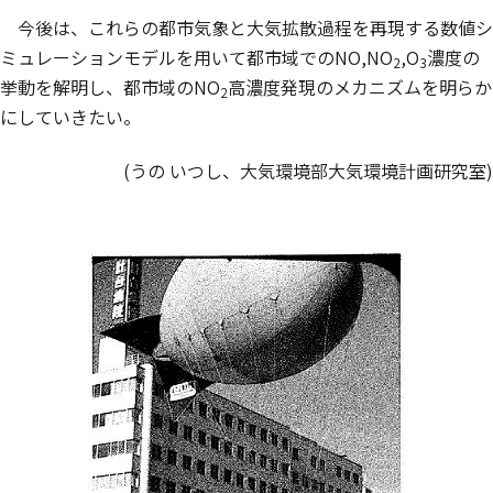
今後は、これらの都市気象と大気拡散過程を再現する数値シ
ミュレーションモデルを用いて都市域でのNO,NO
,O
濃度の
2
3
挙動を解明し、都市域のNO
高濃度発現のメカニズムを明らか
2
にしていきたい。
(うの いつし、大気環境部大気環境計画研究室)