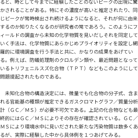
ると、時として今までに経験したことのないピークの出現に驚
かされることがある。特にその濃度が高いと推定されたり、同
じピークが常時検出され続けるようになると、それが何に由来
するのか知りたくなるのが研究者の常であろう。このようにフ
ィールドの調査から未知の化学物質を見いだしそれを同定して
いく手法は、化学物質にあらかじめプライオリティを設定し網
羅的に環境調査を行う手法と共に、かなりの成果をあげてい
る。例えば、防蟻処理剤のクロルデン類や、最近問題となって
いるトリフェニルスズ化合物（ＴＰＴ）などもこのようにして
問題提起されたものである。
未知化合物の構造決定には、微量でも化合物の分子式、含ま
れる官能基の種類が推定できるガスクロマトグラフ／質量分析
計（ＧＣ／ＭＳ）が必要不可欠である。上記の化合物なども最
終的にはＧＣ／ＭＳによりその存在が確認されている。ＧＣ／
ＭＳにより環境水中に見いだされた新たな汚染物質は数多くあ
るが、実際に経験した中から具体例を１つあげてみる。