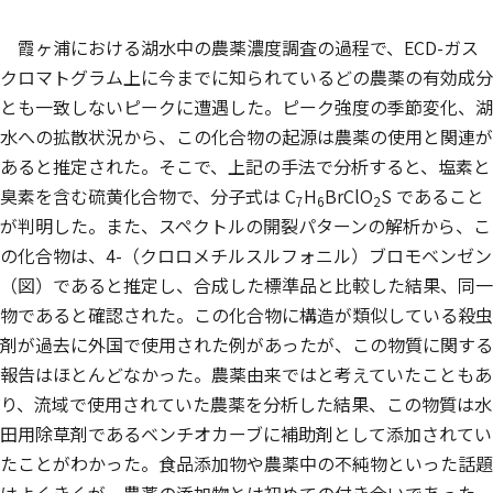
霞ヶ浦における湖水中の農薬濃度調査の過程で、ECD-ガス
クロマトグラム上に今までに知られているどの農薬の有効成分
とも一致しないピークに遭遇した。ピーク強度の季節変化、湖
水への拡散状況から、この化合物の起源は農薬の使用と関連が
あると推定された。そこで、上記の手法で分析すると、塩素と
臭素を含む硫黄化合物で、分子式は C
H
BrClO
S であること
7
6
2
が判明した。また、スペクトルの開裂パターンの解析から、こ
の化合物は、4-（クロロメチルスルフォニル）ブロモベンゼン
（図）であると推定し、合成した標準品と比較した結果、同一
物であると確認された。この化合物に構造が類似している殺虫
剤が過去に外国で使用された例があったが、この物質に関する
報告はほとんどなかった。農薬由来ではと考えていたこともあ
り、流域で使用されていた農薬を分析した結果、この物質は水
田用除草剤であるベンチオカーブに補助剤として添加されてい
たことがわかった。食品添加物や農薬中の不純物といった話題