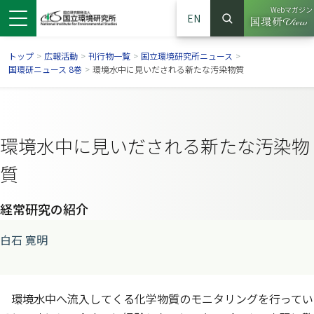
Webマガジン
EN
検索
（別ウイン
サイト内検索
トップ
>
広報活動
>
刊行物一覧
>
国立環境研究所ニュース
>
国環研ニュース 8巻
>
環境水中に見いだされる新たな汚染物質
環境水中に見いだされる新たな汚染物
質
経常研究の紹介
白石 寛明
ンドウで開きます）
ウインドウで開きます）
別ウインドウで開きます）
環境水中へ流入してくる化学物質のモニタリングを行ってい