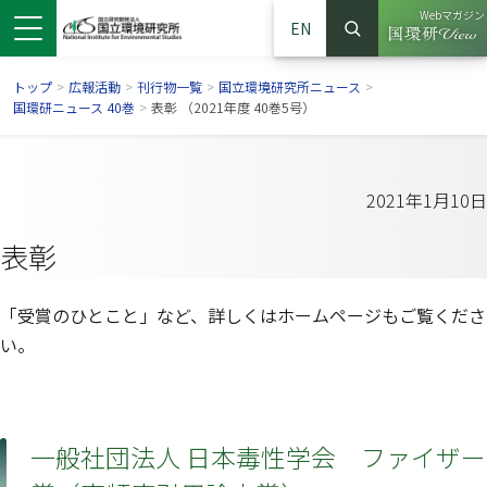
Webマガジン
EN
検索
（別ウイン
サイト内検索
トップ
>
広報活動
>
刊行物一覧
>
国立環境研究所ニュース
>
国環研ニュース 40巻
>
表彰 （2021年度 40巻5号）
2021年1月10日
表彰
「受賞のひとこと」など、詳しくはホームページもご覧くださ
い。
ンドウで開きます）
ウインドウで開きます）
別ウインドウで開きます）
一般社団法人 日本毒性学会 ファイザー