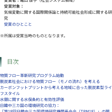
受賞者：
亀山 康子（社会システム領域）
受賞対象：
気候変動に関する国際関係論と持続可能社会形成に関する研
究
受賞のひとこと
※所属は受賞当時のものとなります。
目次
物質フロー革新研究プログラム始動
脱炭素社会における物質フロー（モノの流れ）を考える
カーボンフットプリントから考える地域に合った脱炭素型ライ
フスタイル
水銀に関する水俣条約と有効性評価
日韓中三カ国の環境研究の協力：
「第18回日韓中三カ国環境研究機関長会合（TPM18）」の開