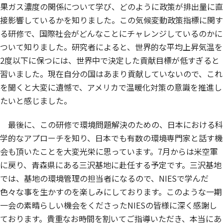
果ガス濃度の関係について学び、どのように政策が排出量に直
接影響しているかを知りました。この気候変動政策指標に関す
る研修で、国際社会がどんなことにチャレンジしているのかに
ついて知りました。研究者によると、世界的な平均上昇気温を
2度以下に保つには、世界中で決定した貢献目標が低すぎると
習いました。現在自分の国はあまり貢献していないので、これ
を聞くと大変に遺憾で、アメリカで温暖化対策の意識を推進し
たいと感じました。
最後に、この研修で環境問題解決のための、日本における科
学的なアプローチを知り、日本でも有数の環境専門家と話す機
会も頂いたことを大変光栄に思っています。7月からは米空軍
に戻り、青森県にある三沢基地に赴任する予定です。三沢基地
では、基地の環境管理の担当者になるので、NIESで学んだ
色々な事を生かすのを楽しみにしております。このような一期
一会の素晴らしい機会をくださったNIESの皆様に深く感謝し
ております。貴重なお時間を割いてご指導いただき、本当にあ