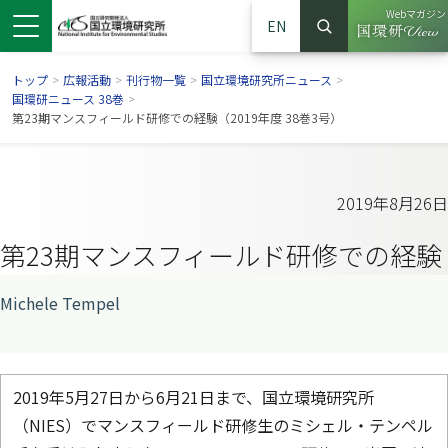
Webマガジン
EN
検索
（別ウイン
サイト内検索
トップ
>
広報活動
>
刊行物一覧
>
国立環境研究所ニュース
>
国環研ニュース 38巻
>
第23期マンスフィールド研修での経験（2019年度 38巻3号）
2019年8月26日
第23期マンスフィールド研修での経験
Michele Tempel
ンドウで開きます）
ウインドウで開きます）
別ウインドウで開きます）
2019年5月27日から6月21日まで、国立環境研究所
（NIES）でマンスフィールド研修生のミシェル・テンペル