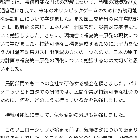
都庁では、持続可能な開発の理解について、首都の環境及び交
通管理に加えて、来年のオリンピックゲームのために持続可能
な建設計画について学びました。また国土交通省の官庁営繕部
では、政府施設管理、エネルギー消費管理、災害対策基準につ
いて勉強しました。さらに、環境省で福島第一原発の現状につ
いて学びました。持続可能な目標を達成するために原子力を使
うのは温室効果ガス排出削減の方法の一つなので、日本の原子
力計画や福島第一原発の回復について勉強するのは大切だと思
いました。
民間部門でも二つの会社で研修する機会を頂きました。パナ
ソニックとトヨタでの研修では、民間企業が持続可能な社会の
ために、何を、どのように行っているかを勉強しました。
持続可能性に関して、気候変動の分野も勉強しました。
このフェローシップが始まる前は、気候変動についてあまり
知りませんでした。ところが、外務省の気候変動課、地球環境