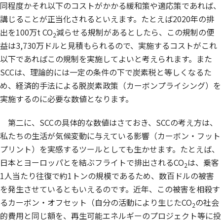
同程度かそれ以下のコストがかかる緩和策や適応策であれば、
講じることが正当化されるといえます。たとえば2020年の排
出を100万t CO
減らせる規制があるとしたら、この規制の便
2
益は3,730万ドルと見積もられるので、実施するコストがこれ
以下であればこの規制を実施してよいと考えられます。また
SCCは、理論的には一定の条件の下で炭素税と等しくなるた
め、経済的手法による脱炭素政策（カーボンプライシング）を
実施するのに必要な数値となります。
第二に、SCCの具体的な数値はさておき、SCCの考え方は、
私たちの生活が気候変動に与えている影響（カーボン・フット
プリント）を実感するツールとしても生かせます。たとえば、
日本とヨーロッパとを結ぶフライトで排出されるCO
は、乗客
2
1人当たり往復で約1トンの規模であるため、数百ドルの被害
を発生させているともいえるのです。近年、この被害を相殺す
るカーボン・オフセット（自分の活動により生じたCO
の社会
2
的費用と同じ額を、再生可能エネルギーのプロジェクト等に投