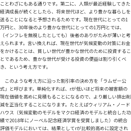
ことわざにもある通りです。第二に、人類が最近経験してきた
経済成長が続くとしたら、将来世代ほど、より豊かな暮らしを
送ることになると予想されるためです。現在世代にとっての1
万円と、30年後のより豊かな世代にとっての1万円とでは、
（インフレを無視したとしても）後者のありがたみが薄いと考
えられます。言い換えれば、現在世代が気候変動の対策にお金
をかけることは、貧しい世代が豊かな世代のために投資するこ
とであるため、豊かな世代が受ける投資の便益は割り引くべ
き、という考え方です。
このような考え方に沿った割引率の決め方を「ラムゼー公
式」と呼びます。単純化すれば、
r
が低いほど将来の被害額の
現在価値を高めに見積もることになるので、より厳しい排出削
減を正当化することになります。たとえばウィリアム・ノード
ハウス（気候変動のモデルをマクロ経済のモデルと統合した功
績で2018年にノーベル記念経済学賞を受賞しました）の統合
評価モデルにおいては、結果として
r
が比較的高めに設定され