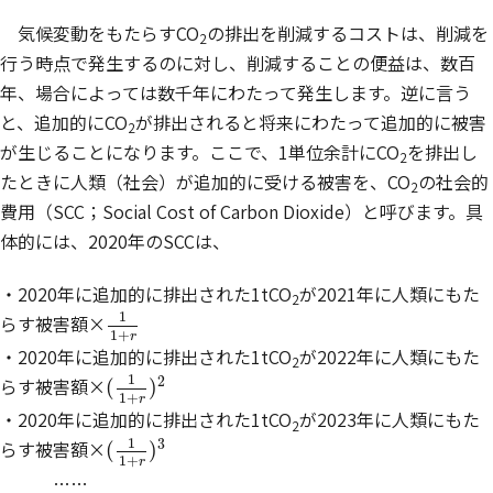
気候変動をもたらすCO
の排出を削減するコストは、削減を
2
行う時点で発生するのに対し、削減することの便益は、数百
年、場合によっては数千年にわたって発生します。逆に言う
と、追加的にCO
が排出されると将来にわたって追加的に被害
2
が生じることになります。ここで、1単位余計にCO
を排出し
2
たときに人類（社会）が追加的に受ける被害を、CO
の社会的
2
費用（SCC；Social Cost of Carbon Dioxide）と呼びます。具
体的には、2020年のSCCは、
・2020年に追加的に排出された1tCO
が2021年に人類にもた
2
1
1
+
r
1
らす被害額×
1
+
r
・2020年に追加的に排出された1tCO
が2022年に人類にもた
2
(
1
1
+
r
)
2
1
2
らす被害額×
(
)
1
+
r
・2020年に追加的に排出された1tCO
が2023年に人類にもた
2
(
1
1
+
r
)
3
1
3
らす被害額×
(
)
1
+
r
……