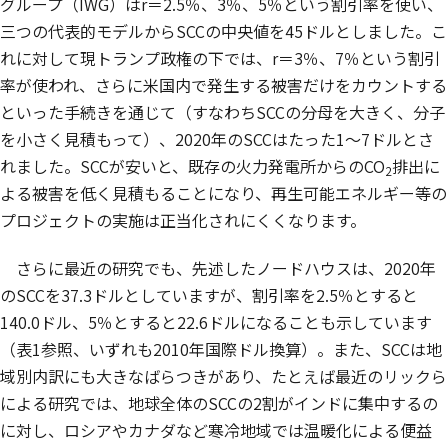
グループ（IWG）は
r
＝2.5％、3％、5％という割引率を使い、
三つの代表的モデルからSCCの中央値を45ドルとしました。こ
れに対して現トランプ政権の下では、
r
＝3％、7％という割引
率が使われ、さらに米国内で発生する被害だけをカウントする
といった手続きを通じて（すなわちSCCの分母を大きく、分子
を小さく見積もって）、2020年のSCCはたった1～7ドルとさ
れました。SCCが安いと、既存の火力発電所からのCO
排出に
2
よる被害を低く見積もることになり、再生可能エネルギー等の
プロジェクトの実施は正当化されにくくなります。
さらに最近の研究でも、先述したノードハウスは、2020年
のSCCを37.3ドルとしていますが、割引率を2.5％とすると
140.0ドル、5％とすると22.6ドルになることも示しています
（表1参照、いずれも2010年国際ドル換算）。また、SCCは地
域別内訳にも大きなばらつきがあり、たとえば最近のリックら
による研究では、地球全体のSCCの2割がインドに集中するの
に対し、ロシアやカナダなど寒冷地域では温暖化による便益