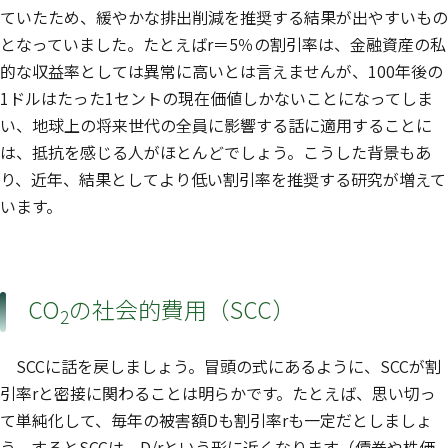
ていたため、緩やかな排出削減を推奨する結果が出やすいもの
となっていました。たとえば
r
＝5％の割引率は、金融資産の私
的な収益率としては異常に高いとは言えませんが、100年後の
1ドルはたった1セントの現在価値しかないことになってしま
い、地球上の将来世代の全員に影響する話に適用することに
は、抵抗を感じる人がほとんどでしょう。こうした背景もあ
り、近年、結果としてより低い割引率を推奨する研究が増えて
います。
CO
の社会的費用（SCC）
2
SCCに話を戻しましょう。冒頭の式にあるように、SCCが割
引率
r
と密接に関わることは明らかです。たとえば、思い切っ
て単純化して、毎年の被害額Dも割引率
r
も一定だとしましょ
う。するとSCCは、D/
r
という形に近くなります（債券や株価