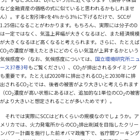
など金融資産の価格の式に似ていると思われるかもしれませ
ん）。すると割引率
r
を4％から3％に下げるだけで、SCCが
1.25倍になることがわかります。もちろん、実際には分子のD
は一定ではなく、気温上昇幅が大きくなるほど、また経済規模
が大きくなるほど高くなると考えられます。さらに、たとえば
CO
の濃度が増えたときにどのくらい気温が上昇するかという
2
気候感度や（なお、気候感度については、
国立環境研究所ニュ
ース37巻3号
もご覧ください）、CO
が排出されるタイミング
2
も重要です。たとえば2020年に排出されるCO
と2030年に排
2
出されるCO
とでは、後者の被害がより大きいと考えられます
2
（CO
濃度が高い状態にあるほど、追加的な1単位のCO
の被害
2
2
がより大きいと想定されることが多いためです）。
それでは実際にSCCはどれくらいの規模なのでしょうか。ア
メリカでは、火力発電所からのCO
排出削減を目指したクリー
2
ンパワー計画を施行した前オバマ政権下で、省庁間ワーキング