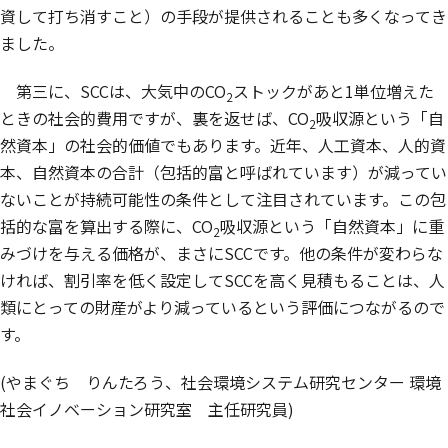
資して打ち消すこと）の手段が提供されることも多くなってき
ました。
第三に、SCCは、大気中のCO
ストックがあと1単位増えた
2
ときの社会的費用ですが、裏を返せば、CO
吸収源という「自
2
然資本」の社会的価値でもあります。近年、人工資本、人的資
本、自然資本の合計（包括的富と呼ばれています）が減ってい
ないことが持続可能性の条件として注目されています。この包
括的な富を算出する際に、CO
吸収源という「自然資本」に重
2
みづけを与える価格が、まさにSCCです。他の条件が変わらな
ければ、割引率を低く設定してSCCを高く見積もることは、人
類にとっての財産がより減っているという評価につながるので
す。
(やまぐち りんたろう、社会環境システム研究センター 環境
社会イノベーション研究室 主任研究員)