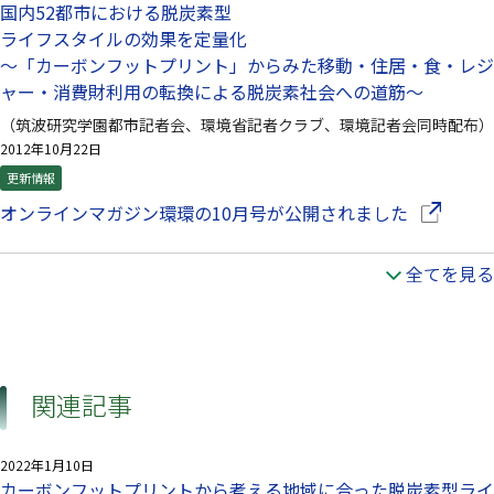
国内52都市における脱炭素型
ライフスタイルの効果を定量化
～「カーボンフットプリント」からみた移動・住居・食・レジ
ャー・消費財利用の転換による脱炭素社会への道筋～
（筑波研究学園都市記者会、環境省記者クラブ、環境記者会同時配布）
2012年10月22日
更新情報
（別ウイ
オンラインマガジン環環の10月号が公開されました
全てを見る
関連記事
2022年1月10日
カーボンフットプリントから考える地域に合った脱炭素型ライ