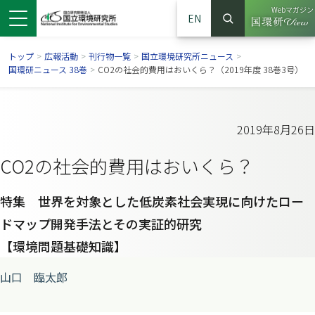
Webマガジン
EN
検索
（別ウイン
サイト内検索
トップ
>
広報活動
>
刊行物一覧
>
国立環境研究所ニュース
>
国環研ニュース 38巻
>
CO2の社会的費用はおいくら？（2019年度 38巻3号）
2019年8月26日
CO2の社会的費用はおいくら？
特集 世界を対象とした低炭素社会実現に向けたロー
ドマップ開発手法とその実証的研究
【環境問題基礎知識】
ンドウで開きます）
ウインドウで開きます）
別ウインドウで開きます）
山口 臨太郎