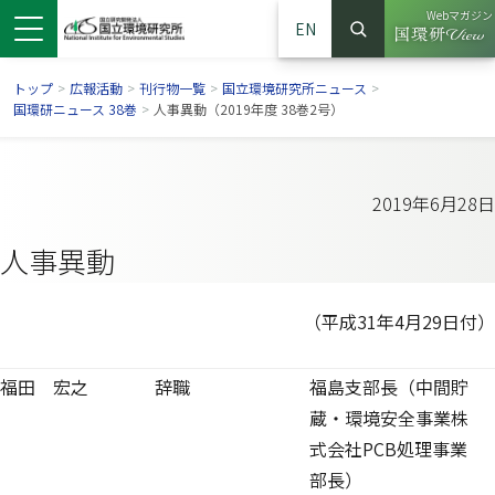
Webマガジン
EN
検索
（別ウイン
サイト内検索
トップ
>
広報活動
>
刊行物一覧
>
国立環境研究所ニュース
>
国環研ニュース 38巻
>
人事異動（2019年度 38巻2号）
2019年6月28日
人事異動
（平成31年4月29日付）
福田 宏之
辞職
福島支部長（中間貯
ンドウで開きます）
ウインドウで開きます）
別ウインドウで開きます）
蔵・環境安全事業株
式会社PCB処理事業
部長）