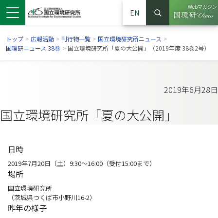
Webマガジン
EN
検索
（別ウイン
サイト内検索
トップ
>
広報活動
>
刊行物一覧
>
国立環境研究所ニュース
>
国環研ニュース 38巻
>
国立環境研究所「夏の大公開」（2019年度 38巻2号）
2019年6月28日
国立環境研究所「夏の大公開」
日時
2019年7月20日（土）9:30～16:00（受付15:00まで）
ンドウで開きます）
ウインドウで開きます）
別ウインドウで開きます）
場所
国立環境研究所
（茨城県つくば市小野川16-2）
昨年の様子