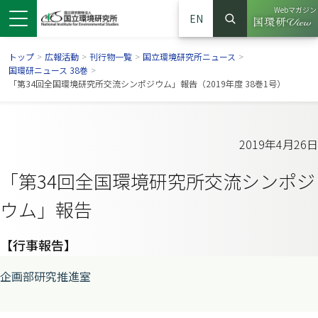
Webマガジン
EN
検索
（別ウイン
サイト内検索
トップ
>
広報活動
>
刊行物一覧
>
国立環境研究所ニュース
>
国環研ニュース 38巻
>
「第34回全国環境研究所交流シンポジウム」報告（2019年度 38巻1号）
2019年4月26日
「第34回全国環境研究所交流シンポジ
ウム」報告
【行事報告】
ンドウで開きます）
ウインドウで開きます）
別ウインドウで開きます）
企画部研究推進室