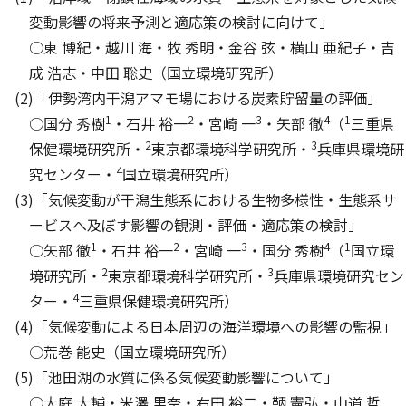
変動影響の将来予測と適応策の検討に向けて」
○東 博紀・越川 海・牧 秀明・金谷 弦・横山 亜紀子・吉
成 浩志・中田 聡史（国立環境研究所）
(2)「伊勢湾内干潟アマモ場における炭素貯留量の評価」
1
2
3
4
1
○国分 秀樹
・石井 裕一
・宮崎 一
・矢部 徹
（
三重県
2
3
保健環境研究所・
東京都環境科学研究所・
兵庫県環境研
4
究センター・
国立環境研究所）
(3)「気候変動が干潟生態系における生物多様性・生態系サ
ービスへ及ぼす影響の観測・評価・適応策の検討」
1
2
3
4
1
○矢部 徹
・石井 裕一
・宮崎 一
・国分 秀樹
（
国立環
2
3
境研究所・
東京都環境科学研究所・
兵庫県環境研究セン
4
ター・
三重県保健環境研究所）
(4)「気候変動による日本周辺の海洋環境への影響の監視」
○荒巻 能史（国立環境研究所）
(5)「池田湖の水質に係る気候変動影響について」
○大庭 大輔・米澤 里奈・右田 裕二・鞆 憲弘・山道 哲