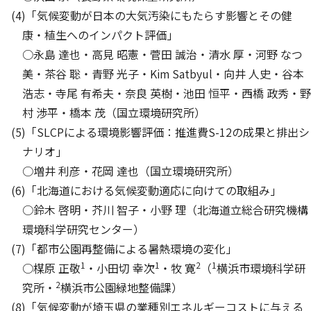
(4)「気候変動が日本の大気汚染にもたらす影響とその健
康・植生へのインパクト評価」
○永島 達也・高見 昭憲・菅田 誠治・清水 厚・河野 なつ
美・茶谷 聡・青野 光子・Kim Satbyul・向井 人史・谷本
浩志・寺尾 有希夫・奈良 英樹・池田 恒平・西橋 政秀・野
村 渉平・橋本 茂（国立環境研究所）
(5)「SLCPによる環境影響評価：推進費S-12の成果と排出シ
ナリオ」
○増井 利彦・花岡 達也（国立環境研究所）
(6)「北海道における気候変動適応に向けての取組み」
○鈴木 啓明・芥川 智子・小野 理（北海道立総合研究機構
環境科学研究センター）
(7)「都市公園再整備による暑熱環境の変化」
1
1
2
1
○楳原 正敬
・小田切 幸次
・牧 寛
（
横浜市環境科学研
2
究所・
横浜市公園緑地整備課）
(8)「気候変動が埼玉県の業種別エネルギーコストに与える