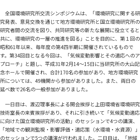
全国環境研究所交流シンポジウムは、「環境研究に関する研
究発表、意見交換を通じて地方環境研究所と国立環境研究所の
研究者間の交流を図り、共同研究等の新たな展開に役立てると
共に、環境研究の一層の推進を図る」ことを目的に、第１回の
昭和61年以来、毎年度の第4四半期に開催されているもので
す。第34回目となる今回は、「気候変動影響とその適応へのア
プローチ」と題し、平成31年2月14～15日に当研究所の大山記
念ホールで開催され、合計170名の参加があり、地方環境研究
所については、49機関から参加がありました。また、両日の
延べ数で26名の一般参加がありました。
一日目は、渡辺理事長による開会挨拶と上田環境省環境研究
技術室長の来賓挨拶があり、それに引き続いて「気候変動適応
に向けた国立環境研究所の活動」のセッションで4つの講演、
「地域での観測監視・影響評価・適応策（水環境・水資源）」
のセッションで5つの講演が行われました。二日目は、「地域