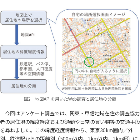
図2 地図APIを用いたWeb調査と居住地の分類
今回はアンケート調査では、関東・甲信地域在住の調査協力
者の居住地の緯度経度および通勤や日常の買い物等の交通手段
を尋ねました。この緯度経度情報から、東京30km圏内／外
別、鉄道駅からの距離別（500m以内、1km以内、1km超）に