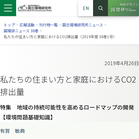
Webマガジン
EN
検索
（別ウイン
サイト内検索
トップ
>
広報活動
>
刊行物一覧
>
国立環境研究所ニュース
>
国環研ニュース 38巻
>
私たちの住まい方と家庭におけるCO2排出量（2019年度 38巻1号）
2019年4月26日
私たちの住まい方と家庭におけるCO2
排出量
特集 地域の持続可能性を高めるロードマップの開発
ンドウで開きます）
ウインドウで開きます）
別ウインドウで開きます）
【環境問題基礎知識】
有賀 敏典