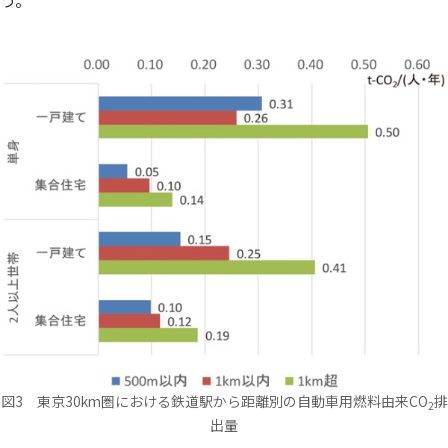
う。
図3 東京30km圏における鉄道駅から距離別の自動車用燃料由来CO
排
2
出量