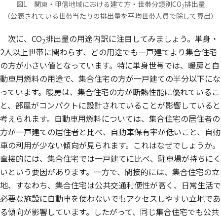
図1 関東・甲信地域における建て方・世帯分類別CO
排出量
2
（公表されている世帯当たりの排出量を平均世帯人員で除して算出）
次に、CO
排出量の用途内訳に注目してみましょう。単身・
2
2人以上世帯に関わらず、どの用途でも一戸建てより集合住宅
の方が小さい値となっています。特に単身世帯では、暖房と自
動車用燃料の用途で、集合住宅の方が一戸建ての半分以下にな
っています。暖房は、集合住宅の方が断熱性能に優れているこ
と、部屋がコンパクトに設計されていることが影響していると
考えられます。自動車用燃料については、集合住宅の居住者の
方が一戸建ての居住者と比べ、自動車保有率が低いこと、自動
車の利用が少ない傾向が見られます。これはなぜでしょうか。
直接的には、集合住宅では一戸建てに比べ、駐車場が持ちにく
いという要因があります。一方で、間接的には、集合住宅の立
地、すなわち、集合住宅は公共交通利便性が高く、日常生活で
必要な施設に自動車を使わないでもアクセスしやすい立地であ
る傾向が影響しています。したがって、同じ集合住宅でも公共