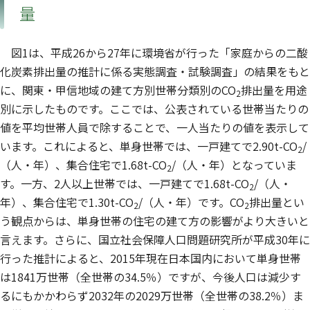
量
図1は、平成26から27年に環境省が行った「家庭からの二酸
化炭素排出量の推計に係る実態調査・試験調査」の結果をもと
に、関東・甲信地域の建て方別世帯分類別のCO
排出量を用途
2
別に示したものです。ここでは、公表されている世帯当たりの
値を平均世帯人員で除することで、一人当たりの値を表示して
います。これによると、単身世帯では、一戸建てで2.90t-CO
/
2
（人・年）、集合住宅で1.68t-CO
/（人・年）となっていま
2
す。一方、2人以上世帯では、一戸建てで1.68t-CO
/（人・
2
年）、集合住宅で1.30t-CO
/（人・年）です。CO
排出量とい
2
2
う観点からは、単身世帯の住宅の建て方の影響がより大きいと
言えます。さらに、国立社会保障人口問題研究所が平成30年に
行った推計によると、2015年現在日本国内において単身世帯
は1841万世帯（全世帯の34.5％）ですが、今後人口は減少す
るにもかかわらず2032年の2029万世帯（全世帯の38.2％）ま