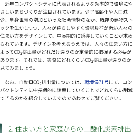
近年コンパクトシティに代表されるような効率的で環境にや
さしいまちづくりが注目されています。少子高齢化や人口減
少、単身世帯の増加といった社会情勢のなか、既存の建物スト
ックを生かしつつ、人々が暮らしやすく環境負荷が低い人々の
住まい方をデザインして、中長期的に誘導していくことが求め
られています。デザインを考えるうえでは、人々の住まい方に
よってCO
排出量がどれだけ違うのか定量的に把握する必要が
2
あります。それでは、実際にどれくらいCO
排出量が違うのか
2
見てみましょう。
なお、自動車CO
排出量については、
環境儀71号
にて、コン
2
パクトシティに中長期的に誘導していくことでどれくらい削減
できるのかを紹介していますのであわせてご覧ください。
2. 住まい方と家庭からの二酸化炭素排出