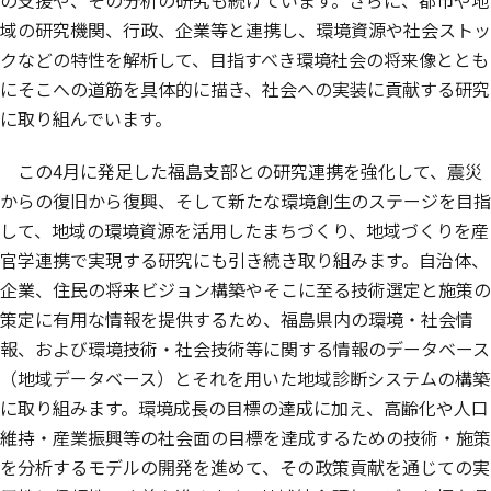
の支援や、その分析の研究も続けています。さらに、都市や地
域の研究機関、行政、企業等と連携し、環境資源や社会ストッ
クなどの特性を解析して、目指すべき環境社会の将来像ととも
にそこへの道筋を具体的に描き、社会への実装に貢献する研究
に取り組んでいます。
この4月に発足した福島支部との研究連携を強化して、震災
からの復旧から復興、そして新たな環境創生のステージを目指
して、地域の環境資源を活用したまちづくり、地域づくりを産
官学連携で実現する研究にも引き続き取り組みます。自治体、
企業、住民の将来ビジョン構築やそこに至る技術選定と施策の
策定に有用な情報を提供するため、福島県内の環境・社会情
報、および環境技術・社会技術等に関する情報のデータベース
（地域データベース）とそれを用いた地域診断システムの構築
に取り組みます。環境成長の目標の達成に加え、高齢化や人口
維持・産業振興等の社会面の目標を達成するための技術・施策
を分析するモデルの開発を進めて、その政策貢献を通じての実