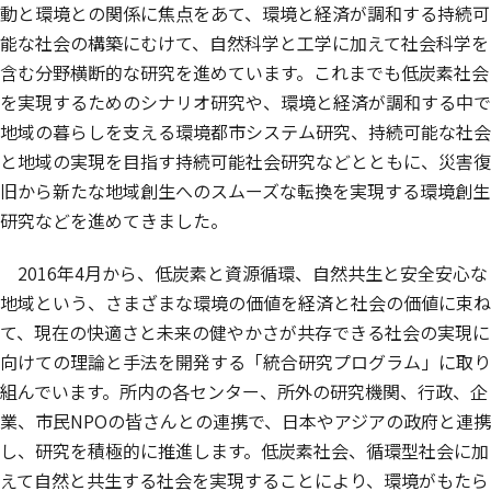
動と環境との関係に焦点をあて、環境と経済が調和する持続可
能な社会の構築にむけて、自然科学と工学に加えて社会科学を
含む分野横断的な研究を進めています。これまでも低炭素社会
を実現するためのシナリオ研究や、環境と経済が調和する中で
地域の暮らしを支える環境都市システム研究、持続可能な社会
と地域の実現を目指す持続可能社会研究などとともに、災害復
旧から新たな地域創生へのスムーズな転換を実現する環境創生
研究などを進めてきました。
2016年4月から、低炭素と資源循環、自然共生と安全安心な
地域という、さまざまな環境の価値を経済と社会の価値に束ね
て、現在の快適さと未来の健やかさが共存できる社会の実現に
向けての理論と手法を開発する「統合研究プログラム」に取り
組んでいます。所内の各センター、所外の研究機関、行政、企
業、市民NPOの皆さんとの連携で、日本やアジアの政府と連携
し、研究を積極的に推進します。低炭素社会、循環型社会に加
えて自然と共生する社会を実現することにより、環境がもたら