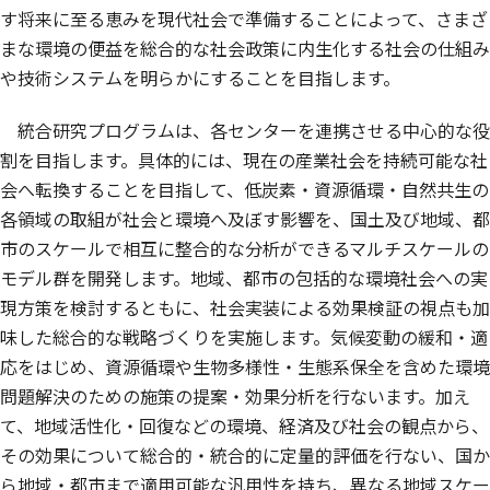
す将来に至る恵みを現代社会で準備することによって、さまざ
まな環境の便益を総合的な社会政策に内生化する社会の仕組み
や技術システムを明らかにすることを目指します。
統合研究プログラムは、各センターを連携させる中心的な役
割を目指します。具体的には、現在の産業社会を持続可能な社
会へ転換することを目指して、低炭素・資源循環・自然共生の
各領域の取組が社会と環境へ及ぼす影響を、国土及び地域、都
市のスケールで相互に整合的な分析ができるマルチスケールの
モデル群を開発します。地域、都市の包括的な環境社会への実
現方策を検討するともに、社会実装による効果検証の視点も加
味した総合的な戦略づくりを実施します。気候変動の緩和・適
応をはじめ、資源循環や生物多様性・生態系保全を含めた環境
問題解決のための施策の提案・効果分析を行ないます。加え
て、地域活性化・回復などの環境、経済及び社会の観点から、
その効果について総合的・統合的に定量的評価を行ない、国か
ら地域・都市まで適用可能な汎用性を持ち、異なる地域スケー