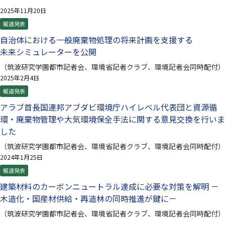
2025年11月20日
報道発表
自治体における一般廃棄物処理の将来計画を支援する
未来シミュレーターを公開
（筑波研究学園都市記者会、環境省記者クラブ、環境記者会同時配付）
2025年2月4日
報道発表
アラブ首長国連邦アブダビ環境庁ハイレベル代表団と資源循
環・廃棄物管理や大気環境保全手法に関する意見交換を行いま
した
（筑波研究学園都市記者会、環境省記者クラブ、環境記者会同時配付）
2024年1月25日
報道発表
建築材料のカーボンニュートラル達成に必要な対策を解明 －
木造化・国産材供給・再造林の同時推進が鍵に－
（筑波研究学園都市記者会、環境省記者クラブ、環境記者会同時配付）