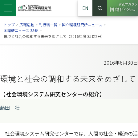
Webマガジン
EN
検索
（別ウイン
サイト内検索
トップ
>
広報活動
>
刊行物一覧
>
国立環境研究所ニュース
>
国環研ニュース 35巻
>
環境と社会の調和する未来をめざして（2016年度 35巻2号）
2016年6月30日
環境と社会の調和する未来をめざして
【社会環境システム研究センターの紹介】
藤田 壮
ンドウで開きます）
ウインドウで開きます）
別ウインドウで開きます）
社会環境システム研究センターでは、人間の社会・経済の活