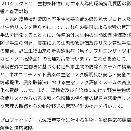
プロジェクト２：生物多様性に対する人為的環境撹乱要因の影
響と管理戦略
人為的環境撹乱要因と野生生物感染症の感染拡大プロセス及
び生態リスクを明らかにして、これらの要因による影響の管理
手法を開発するとともに、侵略的外来生物の生態影響評価及び
防除手法の開発、農薬による生態影響評価及びリスク管理手法
の開発、野生生物由来の新興感染症（鳥インフルエンザ・ツボ
カビ・ダニ感染症）の管理対策を行います。これらを通じて、
環境省外来生物法に基づく特定外来生物の防除システムの構築
と、ネオニコチノイド農薬の生態リスク解明及び安心・安全の
情報提供、農薬取締法における生態リスク評価システムの高度
化へ貢献します。また、環境省及び自治体に向けて野生生物感
染症リスクからの希少種・危惧種の保全策の提言や感染症リス
ク管理の観点からの動物移送の管理指針の提言を行います。
プロジェクト３：広域環境変化に対する生物・生態系応答機構
解明と適応戦略