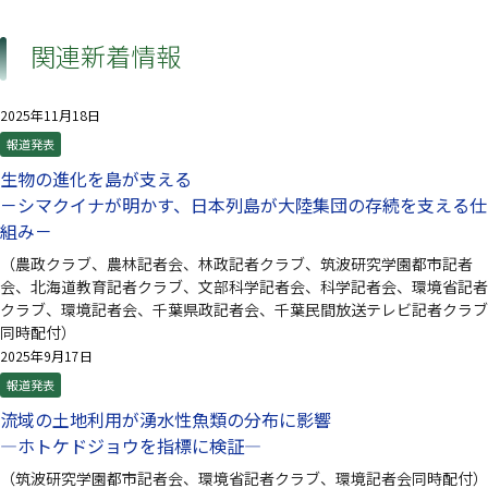
関連新着情報
2025年11月18日
報道発表
生物の進化を島が支える
－シマクイナが明かす、日本列島が大陸集団の存続を支える仕
組み－
（農政クラブ、農林記者会、林政記者クラブ、筑波研究学園都市記者
会、北海道教育記者クラブ、文部科学記者会、科学記者会、環境省記者
クラブ、環境記者会、千葉県政記者会、千葉民間放送テレビ記者クラブ
同時配付）
2025年9月17日
報道発表
流域の土地利用が湧水性魚類の分布に影響
—ホトケドジョウを指標に検証—
（筑波研究学園都市記者会、環境省記者クラブ、環境記者会同時配付）