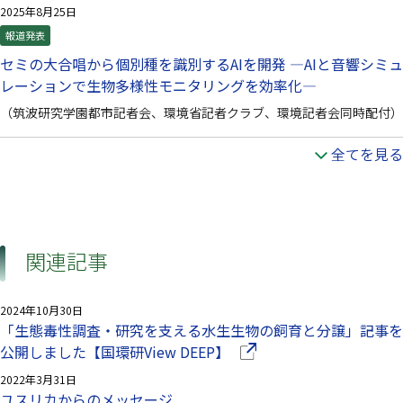
2025年8月25日
報道発表
セミの大合唱から個別種を識別するAIを開発 —AIと音響シミュ
レーションで生物多様性モニタリングを効率化—
（筑波研究学園都市記者会、環境省記者クラブ、環境記者会同時配付）
全てを見る
関連記事
2024年10月30日
「生態毒性調査・研究を支える水生生物の飼育と分譲」記事を
（別ウインドウで開きます
公開しました【国環研View DEEP】
2022年3月31日
ユスリカからのメッセージ