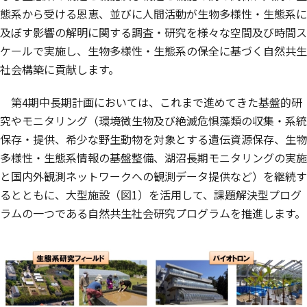
態系から受ける恩恵、並びに人間活動が生物多様性・生態系に
及ぼす影響の解明に関する調査・研究を様々な空間及び時間ス
ケールで実施し、生物多様性・生態系の保全に基づく自然共生
社会構築に貢献します。
第4期中長期計画においては、これまで進めてきた基盤的研
究やモニタリング（環境微生物及び絶滅危惧藻類の収集・系統
保存・提供、希少な野生動物を対象とする遺伝資源保存、生物
多様性・生態系情報の基盤整備、湖沼長期モニタリングの実施
と国内外観測ネットワークへの観測データ提供など）を継続す
るとともに、大型施設（図1）を活用して、課題解決型プログ
ラムの一つである自然共生社会研究プログラムを推進します。