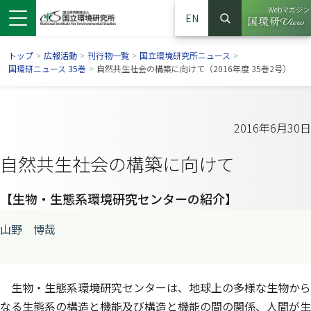
Webマガジン
EN
検索
（別ウイン
サイト内検索
トップ
>
広報活動
>
刊行物一覧
>
国立環境研究所ニュース
>
国環研ニュース 35巻
>
自然共生社会の構築に向けて（2016年度 35巻2号）
2016年6月30日
自然共生社会の構築に向けて
【生物・生態系環境研究センターの紹介】
山野 博哉
ンドウで開きます）
ウインドウで開きます）
別ウインドウで開きます）
生物・生態系環境研究センターは、地球上の多様な生物から
なる生態系の構造と機能及び構造と機能の間の関係、人間が生