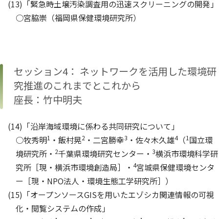
(13)「緊急時土壌汚染調査用の迅速スクリーニングの開発」
○宮脇崇（福岡県保健環境研究所）
セッション4： ネットワークを活用した環境研
究推進のこれまでとこれから
座長：竹中明夫
(14)「沿岸海域環境に係わる共同研究について」
1
2
3
4
1
○牧秀明
・飯村晃
・二宮勝幸
・佐々木久雄
（
国立環
2
3
境研究所・
千葉県環境研究センター・
横浜市環境科学研
4
究所［現・横浜市環境創造局］・
宮城県保健環境センタ
ー［現・NPO法人・環境生態工学研究所］）
(15)「オープンソースGISを用いたエゾシカ関連情報の可視
化・閲覧システムの作成」