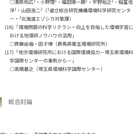
1
1
1
1
○濱原和広
・小野理
・福田陽一朗
・宇野裕之
・稲富佳
1
2
1
洋
・山田浩二
（
道立総合研究機構環境科学研究センタ
2
ー・
北海道エゾシカ対策課）
(16)「環境問題の科学リテラシー向上を目指した環境学習に
おける地環研ノウハウの活用」
○齊藤由倫・田子博（群馬県衛生環境研究所）
(17)「地方環境研究所における国際環境協力－埼玉県環境科
学国際センターの事例から－」
○高橋基之（埼玉県環境科学国際センター）
総合討論