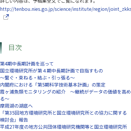
詳しい内容は、予稿集全文でご覧になれます。
http://tenbou.nies.go.jp/science/institute/region/joint_z
目次
第4期中長期計画を巡って
国立環境研究所が第４期中長期計画で目指すもの
～繋ぐ・束ねる・結ぶ・引っ張る～
内閣府における「第5期科学技術基本計画」の策定
霞ヶ浦魚類モニタリングの紹介 ～継続がデータの価値を高め
る～
摩周湖の湖底へ
「第35回地方環境研究所と国立環境研究所との協力に関する
検討会」報告
平成27年度の地方公共団体環境研究機関等と国立環境研究所