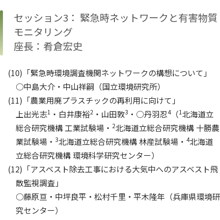
セッション3： 緊急時ネットワークと有害物質
モニタリング
座長：肴倉宏史
(10)「緊急時環境調査機関ネットワークの構想について」
○中島大介・中山祥嗣（国立環境研究所）
(11)「農業用廃プラスチックの再利用に向けて」
1
2
3
4
1
上出光志
・白井康裕
・山田敦
・○丹羽忍
（
北海道立
2
総合研究機構 工業試験場・
北海道立総合研究機構 十勝農
3
4
業試験場・
北海道立総合研究機構 林産試験場・
北海道
立総合研究機構 環境科学研究センター）
(12)「アスベスト除去工事における大気中へのアスベスト飛
散監視調査」
○藤原亘・中坪良平・松村千里・平木隆年（兵庫県環境研
究センター）