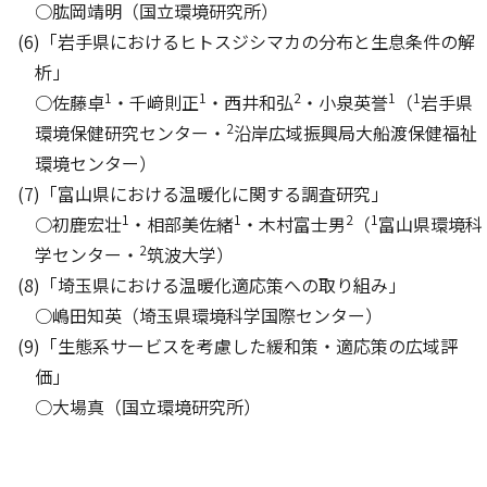
○肱岡靖明（国立環境研究所）
(6)「岩手県におけるヒトスジシマカの分布と生息条件の解
析」
1
1
2
1
1
○佐藤卓
・千﨑則正
・西井和弘
・小泉英誉
（
岩手県
2
環境保健研究センター・
沿岸広域振興局大船渡保健福祉
環境センター）
(7)「富山県における温暖化に関する調査研究」
1
1
2
1
○初鹿宏壮
・相部美佐緒
・木村富士男
（
富山県環境科
2
学センター・
筑波大学）
(8)「埼玉県における温暖化適応策への取り組み」
○嶋田知英（埼玉県環境科学国際センター）
(9)「生態系サービスを考慮した緩和策・適応策の広域評
価」
○大場真（国立環境研究所）