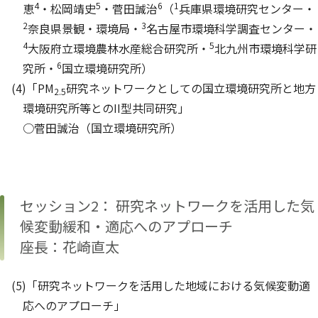
4
5
6
1
恵
・松岡靖史
・菅田誠治
（
兵庫県環境研究センター・
2
3
奈良県景観・環境局・
名古屋市環境科学調査センター・
4
5
大阪府立環境農林水産総合研究所・
北九州市環境科学研
6
究所・
国立環境研究所）
(4)「PM
研究ネットワークとしての国立環境研究所と地方
2.5
環境研究所等とのII型共同研究」
○菅田誠治（国立環境研究所）
セッション2： 研究ネットワークを活用した気
候変動緩和・適応へのアプローチ
座長：花崎直太
(5)「研究ネットワークを活用した地域における気候変動適
応へのアプローチ」