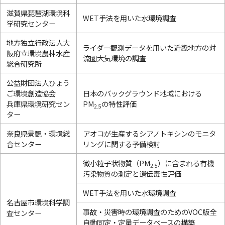
滋賀県琵琶湖環境科
WET手法を用いた水環境調査
学研究センター
地方独立行政法人大
ライダー観測データを用いた近畿地方の対
阪府立環境農林水産
流圏大気環境の調査
総合研究所
公益財団法人ひょう
ご環境創造協会
日本のバックグラウンド地域における
兵庫県環境研究セン
PM
の特性評価
2.5
ター
奈良県景観・環境総
アオコが生産するシアノトキシンのモニタ
合センター
リングに関する予備検討
微小粒子状物質（PM
）に含まれる有機
2.5
汚染物質の測定と遺伝毒性評価
WET手法を用いた水環境調査
名古屋市環境科学調
事故・災害時の環境調査のためのVOC版全
査センター
自動同定・定量データベースの構築