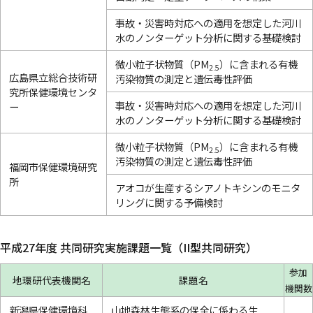
事故・災害時対応への適用を想定した河川
水のノンターゲット分析に関する基礎検討
微小粒子状物質（PM
）に含まれる有機
2.5
広島県立総合技術研
汚染物質の測定と遺伝毒性評価
究所保健環境センタ
事故・災害時対応への適用を想定した河川
ー
水のノンターゲット分析に関する基礎検討
微小粒子状物質（PM
）に含まれる有機
2.5
汚染物質の測定と遺伝毒性評価
福岡市保健環境研究
所
アオコが生産するシアノトキシンのモニタ
リングに関する予備検討
平成27年度 共同研究実施課題一覧（II型共同研究）
参加
地環研代表機関名
課題名
機関数
新潟県保健環境科
山地森林生態系の保全に係わる生