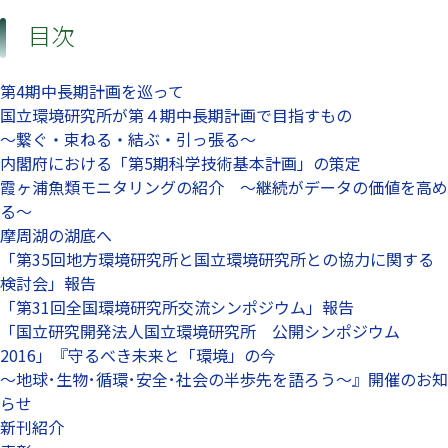
目次
第4期中長期計画を巡って
国立環境研究所が第４期中長期計画で目指すもの
～繋ぐ・束ねる・結ぶ・引っ張る～
内閣府における「第5期科学技術基本計画」の策定
霞ヶ浦魚類モニタリングの紹介 ～継続がデータの価値を高め
る～
摩周湖の湖底へ
「第35回地方環境研究所と国立環境研究所との協力に関する
検討会」報告
「第31回全国環境研究所交流シンポジウム」報告
「国立研究開発法人国立環境研究所 公開シンポジウム
2016」『守るべき未来と「環境」の今
～地球･生物･循環･安全･社会の半歩先を語ろう～』開催のお知
らせ
新刊紹介