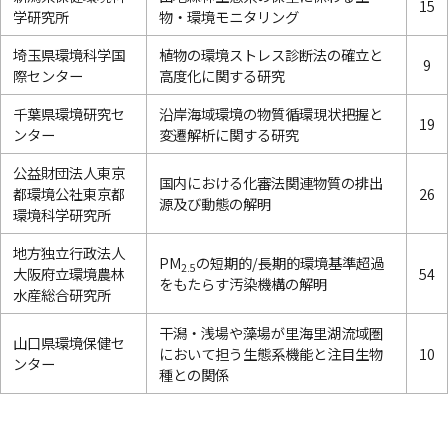
15
学研究所
物・環境モニタリング
埼玉県環境科学国
植物の環境ストレス診断法の確立と
9
際センター
高度化に関する研究
千葉県環境研究セ
沿岸海域環境の物質循環現状把握と
19
ンター
変遷解析に関する研究
公益財団法人東京
国内における化審法関連物質の排出
都環境公社東京都
26
源及び動態の解明
環境科学研究所
地方独立行政法人
PM
の短期的/長期的環境基準超過
2.5
大阪府立環境農林
54
をもたらす汚染機構の解明
水産総合研究所
干潟・浅場や藻場が里海里湖流域圏
山口県環境保健セ
において担う生態系機能と注目生物
10
ンター
種との関係