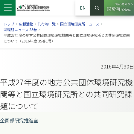
Webマガジン
EN
検索
（別ウイン
サイト内検索
トップ
>
広報活動
>
刊行物一覧
>
国立環境研究所ニュース
>
国環研ニュース 35巻
>
平成27年度の地方公共団体環境研究機関等と国立環境研究所との共同研究課題
について（2016年度 35巻1号）
2016年4月30日
平成27年度の地方公共団体環境研究機
関等と国立環境研究所との共同研究課
題について
ンドウで開きます）
ウインドウで開きます）
別ウインドウで開きます）
企画部研究推進室