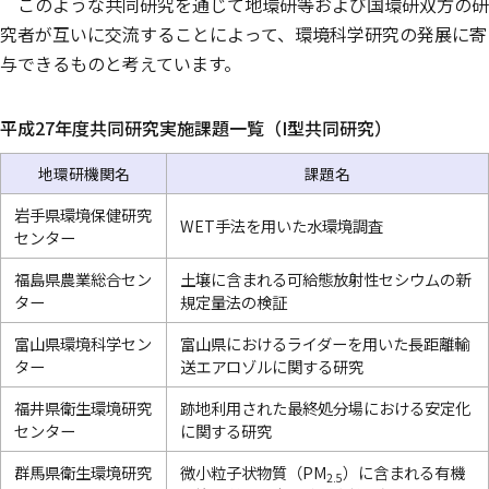
このような共同研究を通じて地環研等および国環研双方の研
究者が互いに交流することによって、環境科学研究の発展に寄
与できるものと考えています。
平成27年度共同研究実施課題一覧（I型共同研究）
地環研機関名
課題名
岩手県環境保健研究
WET手法を用いた水環境調査
センター
福島県農業総合セン
土壌に含まれる可給態放射性セシウムの新
ター
規定量法の検証
富山県環境科学セン
富山県におけるライダーを用いた長距離輸
ター
送エアロゾルに関する研究
福井県衛生環境研究
跡地利用された最終処分場における安定化
センター
に関する研究
群馬県衛生環境研究
微小粒子状物質（PM
）に含まれる有機
2.5