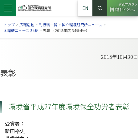
Webマガジン
EN
検索
（別ウイン
サイト内検索
トップ
>
広報活動
>
刊行物一覧
>
国立環境研究所ニュース
>
国環研ニュース 34巻
>
表彰 （2015年度 34巻4号）
2015年10月30日
表彰
環境省平成27年度環境保全功労者表彰
ンドウで開きます）
ウインドウで開きます）
別ウインドウで開きます）
受賞者：
新田裕史