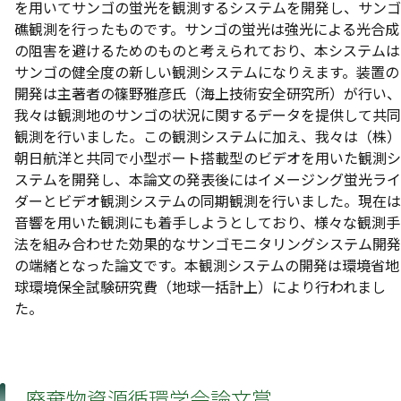
を用いてサンゴの蛍光を観測するシステムを開発し、サンゴ
礁観測を行ったものです。サンゴの蛍光は強光による光合成
の阻害を避けるためのものと考えられており、本システムは
サンゴの健全度の新しい観測システムになりえます。装置の
開発は主著者の篠野雅彦氏（海上技術安全研究所）が行い、
我々は観測地のサンゴの状況に関するデータを提供して共同
観測を行いました。この観測システムに加え、我々は（株）
朝日航洋と共同で小型ボート搭載型のビデオを用いた観測シ
ステムを開発し、本論文の発表後にはイメージング蛍光ライ
ダーとビデオ観測システムの同期観測を行いました。現在は
音響を用いた観測にも着手しようとしており、様々な観測手
法を組み合わせた効果的なサンゴモニタリングシステム開発
の端緒となった論文です。本観測システムの開発は環境省地
球環境保全試験研究費（地球一括計上）により行われまし
た。
廃棄物資源循環学会論文賞