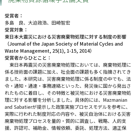
受賞者：
多島 良、大迫政浩、田崎智宏
受賞対象：
東日本大震災における災害廃棄物処理に対する制度の影響
（Journal of the Japan Society of Material Cycles and
Waste Management, 25(1), 1-15, 2014）
受賞者からひとこと：
東日本再震災の災害廃棄物処理においては、廃棄物処理に
係る技術面の課題に加え、社会面の課題も多く指摘されてき
ました。本研究は、災害廃棄物処理に係る制度の中でも、法
令・通知・通達・事務連絡といった、発災後に国から発出さ
れたものに着目し、その特徴と被災地における災害廃棄物処
理に対する影響を分析しました。具体的には、Mazmanian
and Sabatierが提示した政策実施プロセスモデルを参考に、
実際に行われた制度対応の内容や、被災自治体における災害
廃棄物処理プロセスを量的・質的に調査し、戦略、人的支
援、許認可、補助金、情報依頼、委託、処理方法、適正保