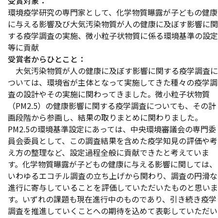
受賞対象：
環境疫学研究の専門家として、化学物質曝露が子どもの健康
に与える影響及び大気汚染物質が人の健康に及ぼす影響に関
する疫学調査の実施、微小粒子状物質に係る環境基準の設定
等に貢献
受賞者からひとこと：
大気汚染物質が人の健康に及ぼす影響に関する疫学調査に
ついては、環境省が主体となって実施してきた種々の疫学調
査の設計やその実施に関わってきました。微小粒子状物質
（PM2.5）の健康影響に関する疫学調査についても、その計
画段階から参画し、結果の取りまとめに関わりました。
PM2.5の環境基準設定にあっては、中央環境審議会の専門委
員会委員として、この調査結果を含めた疫学知見の評価や考
え方の整理など、設定過程全般に貢献できたと考えていま
す。化学物質曝露が子どもの健康に与える影響に関しては、
いわゆるエコチル調査の立ち上げから関わり、調査の円滑な
進行に寄与していることを評価していただいたものと思いま
す。いずれの課題も現在進行中のものであり、引き続き疫学
調査を推進していくことへの期待を込めて表彰していただい